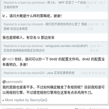
Replied to a topic by yanfulives
用 C#， WPF 实现了一个自动
2025 年 1 月 7
›
日
交易的软件
lz ，请问大概是什么样的策略呢，谢谢！
Replied to a topic by nihaojob
我们的开源项目有办公室了 落座
2025 年 1 月
›
7 日
邯郸 欢迎过来喝茶
我也是邯郸人，有空去 lz 那边坐坐
Replied to a topic by slowman
wireguard+zerotier+bird2(iBGP)
2025 年 1
›
月 6 日
实现异地网络高效稳定互相访问
@
1423
你好，请问可以抄一下 bird2 的配置文件吗，dn42 的配置没
有看明白，多谢！
Replied to a topic by shazh520
Java 实现优惠券系统
2022 年 8 月 23 日
›
@
sammeishi
我的思路也是差不多，不过如何确定触发了条规则呢？目前我知道可
以用规则引擎，不过感觉规则引擎用在这里有点杀鸡用牛刀。
More replies by SsorryQaQ
»