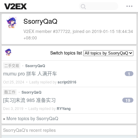
SsorryQaQ
V2EX member #377722, joined on 2019-01-15 18:44:34
+08:00
Switch topics list
二手交易
•
SsorryQaQ
mumu pro 拼车 人满开车
1
Oct 25, 2024 • Lastly replied by
script2016
酷工作
•
SsorryQaQ
[实习]末流 985 准备实习
19
Dec 3, 2019 • Lastly replied by
RYYang
More topics by SsorryQaQ
»
SsorryQaQ's recent replies