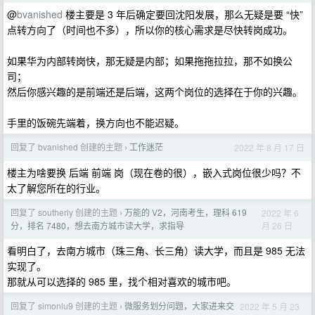
@
bvanished
楼主要是 3 年后确定要回沈阳发展，那么无疑是要 “快”
点转方向了（时间也不多），所以你的核心需求是尽快转岗成功。
如果华为内部转岗快，那无疑是内部；如果拖拖拉拉，那不如换公
司；
然后你感兴趣的是前端还是后端，这两个岗位的选择在于你的兴趣。
手里的饭碗先端着，换方向也不能迟疑。
回复了 bvanished 创建的主题
工作迷茫
2022 年 8 月 17 日
›
楼主为啥要换 后端 前端 岗（现在卷的很），嵌入式岗位很少吗？不
太了解您所在的行业。
回复了 southerly 创建的主题
万能的 V2，河南考生，理科 619
2022 年 6
›
月 26 日
分，排名 7480，想去南方城市读大学，求指导
看明白了，去南方城市（珠三角、长三角）读大学，而且是 985 无法
实现了。
那就从可以选择的 985 里，找个相对喜欢的城市吧。
回复了 simonlu9 创建的主题
微服务划分问题，大家进来交
2022 年 5 月 23
›