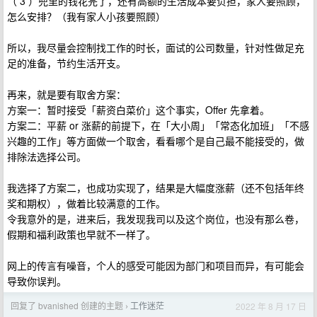
（ 3 ）兜里的钱花完了，还有高额的生活成本要负担，家人要照顾，
怎么安排？（我有家人小孩要照顾）
所以，我尽量会控制找工作的时长，面试的公司数量，针对性做足充
足的准备，节约生活开支。
再来，就是要有取舍方案：
方案一：暂时接受「薪资白菜价」这个事实，Offer 先拿着。
方案二：平薪 or 涨薪的前提下，在「大小周」「常态化加班」「不感
兴趣的工作」等方面做一个取舍，看看哪个是自己最不能接受的，做
排除法选择公司。
我选择了方案二，也成功实现了，结果是大幅度涨薪（还不包括年终
奖和期权），做着比较满意的工作。
令我意外的是，进来后，我发现我司以及这个岗位，也没有那么卷，
假期和福利政策也早就不一样了。
网上的传言有噪音，个人的感受可能因为部门和项目而异，有可能会
导致你误判。
回复了 bvanished 创建的主题
工作迷茫
2022 年 8 月 17 日
›