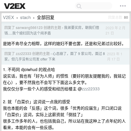
V2EX
stach
全部回复
回复总数
80
›
›
回复了 sanwang566123 创建的主题
我弟要买房，朝我们借
2023 年 2 月
›
21 日
钱.....我个媳妇因为这个闹矛盾
是她不肯尽全力相帮，这样的媳妇不要也罢，还是和兄弟过比较好。
回复了 zzz22333 创建的主题
心态崩了，面了 9 家公司，面过 8
2023 年 1
›
月 17 日
家，但几乎没有公司发 offer 下来
1. 不苟同 djoiwhud 的观点哈
说实话，我也有「好为人师」的惯性（要好的朋友提醒我的，我铭记
在心），要不然我也不会写下下面这么多文字。
我仅仅分享一些个人的感受和经历给楼主 @
zzz22333
2. 就 「白菜价」这词说一点我的感受
我也本能的会「反感」这个词，很多「优秀的应届生」开口闭口说
「白菜价」这词，实际上这薪资就「倒挂了」
很多工作多年的人，也包括我自己，所以站在我这种上了点年纪的人
看来，本能的会有一些反感。