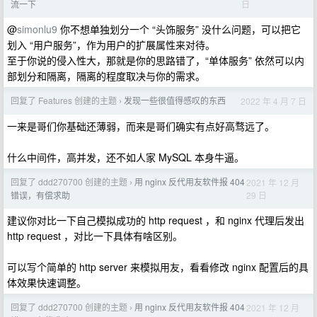
日
流一下
@
simonlu9
你不想单独划分一个 “头饰服务” 没什么问题，可以把它
划入 “用户服务”，作为用户的扩展属性来对待。
至于你说的侵入性大，那就是你的思路错了，“单体服务” 依然可以内
部划分和隔离，隔离的程度取决与你的需求。
回复了 Features 创建的主题
发现一些很值得感叹的东西
2022 年 4 月 7 日
›
一来是哥们你基础还薄弱，而来是哥们确实有点好高骛远了。
什么中间件，高并发，还不如人家 MySQL 本身牛逼。
回复了 ddd270700 创建的主题
用 nginx 反代用友软件报 404
2021 年 12 月
›
29 日
错误，有偿求助
建议你对比一下自己模拟成功的 http request ，和 nginx 代理后发出
http request ，对比一下具体有啥区别。
可以写个简单的 http server 来模拟用友，看看修改 nginx 配置后的具
体效果快速调整。
回复了 ddd270700 创建的主题
用 nginx 反代用友软件报 404
2021 年 12 月
›