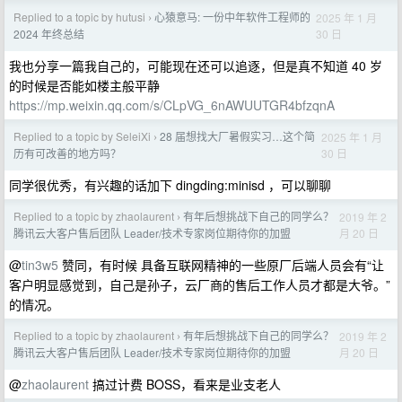
Replied to a topic by hutusi
心猿意马: 一份中年软件工程师的
2025 年 1 月
›
30 日
2024 年终总结
我也分享一篇我自己的，可能现在还可以追逐，但是真不知道 40 岁
的时候是否能如楼主般平静
https://mp.weixin.qq.com/s/CLpVG_6nAWUUTGR4bfzqnA
Replied to a topic by SeleiXi
28 届想找大厂暑假实习…这个简
2025 年 1 月
›
30 日
历有可改善的地方吗？
同学很优秀，有兴趣的话加下 dingding:minisd ，可以聊聊
Replied to a topic by zhaolaurent
有年后想挑战下自己的同学么？
2019 年 2
›
月 20 日
腾讯云大客户售后团队 Leader/技术专家岗位期待你的加盟
@
tin3w5
赞同，有时候 具备互联网精神的一些原厂后端人员会有“让
客户明显感觉到，自己是孙子，云厂商的售后工作人员才都是大爷。”
的情况。
Replied to a topic by zhaolaurent
有年后想挑战下自己的同学么？
2019 年 2
›
月 20 日
腾讯云大客户售后团队 Leader/技术专家岗位期待你的加盟
@
zhaolaurent
搞过计费 BOSS，看来是业支老人