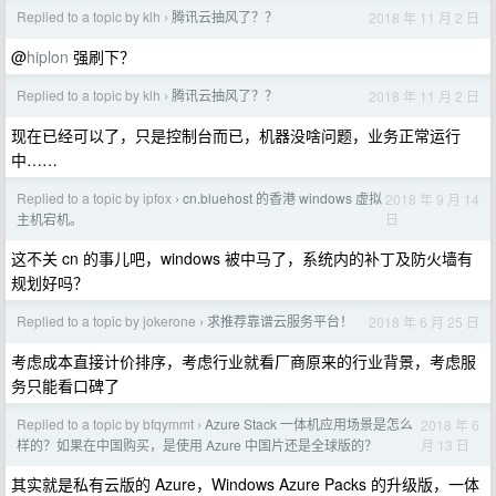
Replied to a topic by klh
腾讯云抽风了？？
2018 年 11 月 2 日
›
@
hiplon
强刷下？
Replied to a topic by klh
腾讯云抽风了？？
2018 年 11 月 2 日
›
现在已经可以了，只是控制台而已，机器没啥问题，业务正常运行
中……
Replied to a topic by ipfox
cn.bluehost 的香港 windows 虚拟
2018 年 9 月 14
›
日
主机宕机。
这不关 cn 的事儿吧，windows 被中马了，系统内的补丁及防火墙有
规划好吗？
Replied to a topic by jokerone
求推荐靠谱云服务平台！
2018 年 6 月 25 日
›
考虑成本直接计价排序，考虑行业就看厂商原来的行业背景，考虑服
务只能看口碑了
Replied to a topic by bfqymmt
Azure Stack 一体机应用场景是怎么
2018 年 6
›
月 13 日
样的？如果在中国购买，是使用 Azure 中国片还是全球版的？
其实就是私有云版的 Azure，Windows Azure Packs 的升级版，一体