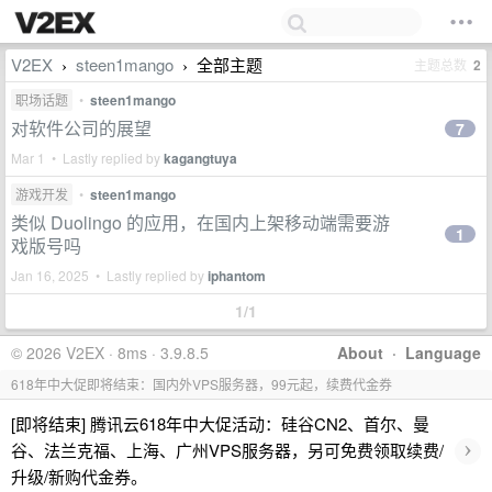
V2EX
steen1mango
全部主题
主题总数
2
›
›
职场话题
•
steen1mango
对软件公司的展望
7
Mar 1 • Lastly replied by
kagangtuya
游戏开发
•
steen1mango
类似 Duolingo 的应用，在国内上架移动端需要游
1
戏版号吗
Jan 16, 2025 • Lastly replied by
iphantom
1/1
© 2026 V2EX · 8ms · 3.9.8.5
About
·
Language
618年中大促即将结束：国内外VPS服务器，99元起，续费代金券
[即将结束] 腾讯云618年中大促活动：硅谷CN2、首尔、曼
›
谷、法兰克福、上海、广州VPS服务器，另可免费领取续费/
升级/新购代金券。