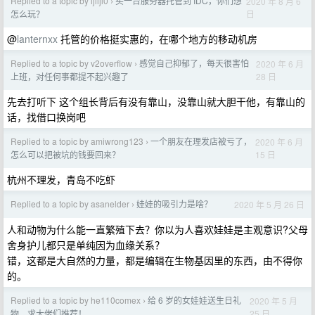
Replied to a topic by ljlljl0
买一台服务器托管到 IDC，你们想
2020 年 8 月 6
›
日
怎么玩？
@
lanternxx
托管的价格挺实惠的，在哪个地方的移动机房
Replied to a topic by v2overflow
感觉自己抑郁了，每天很害怕
2020 年 6 月
›
28 日
上班，对任何事都提不起兴趣了
先去打听下 这个组长背后有没有靠山，没靠山就大胆干他，有靠山的
话，找借口换岗吧
Replied to a topic by amiwrong123
一个朋友在理发店被亏了，
2020 年 6 月
›
15 日
怎么可以把被坑的钱要回来？
杭州不理发，青岛不吃虾
Replied to a topic by asanelder
娃娃的吸引力是啥？
2020 年 5 月 26 日
›
人和动物为什么能一直繁殖下去？你以为人喜欢娃娃是主观意识?父母
舍身护儿都只是单纯因为血缘关系？
错，这都是大自然的力量，都是编辑在生物基因里的东西，由不得你
的。
Replied to a topic by he110comex
给 6 岁的女娃娃送生日礼
2020 年 5 月
›
25 日
物，求大佬们推荐！