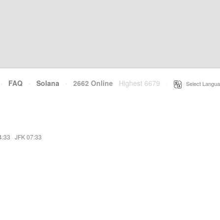
·
FAQ
·
Solana
·
2662 Online
Highest 6679
·
Select Langua
4:33
·
JFK 07:33