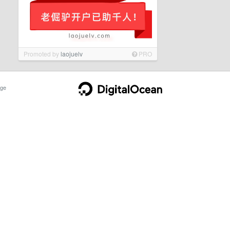
Promoted by
laojuelv
PRO
ge