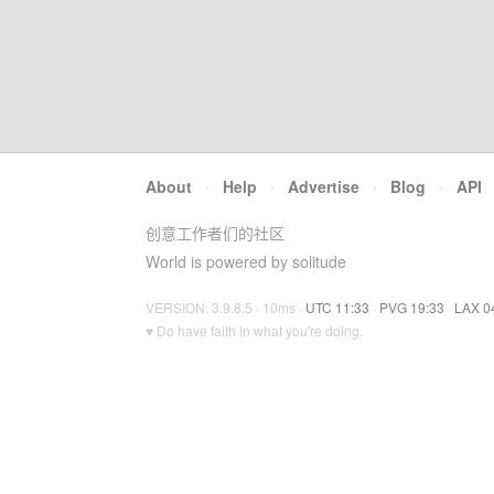
About
·
Help
·
Advertise
·
Blog
·
API
创意工作者们的社区
World is powered by solitude
VERSION: 3.9.8.5 · 10ms ·
UTC 11:33
·
PVG 19:33
·
LAX 0
♥ Do have faith in what you're doing.