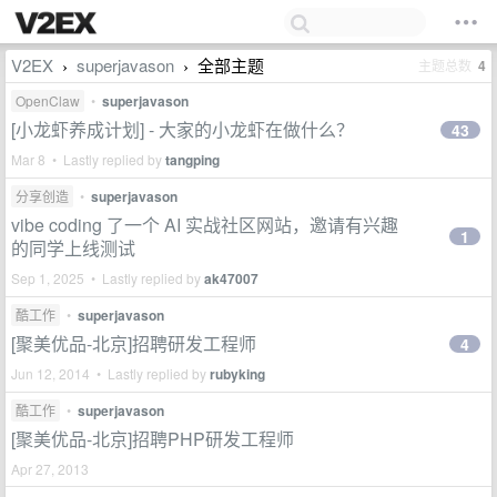
V2EX
superjavason
全部主题
主题总数
4
›
›
OpenClaw
•
superjavason
[小龙虾养成计划] - 大家的小龙虾在做什么？
43
Mar 8 • Lastly replied by
tangping
分享创造
•
superjavason
vibe coding 了一个 AI 实战社区网站，邀请有兴趣
1
的同学上线测试
Sep 1, 2025 • Lastly replied by
ak47007
酷工作
•
superjavason
[聚美优品-北京]招聘研发工程师
4
Jun 12, 2014 • Lastly replied by
rubyking
酷工作
•
superjavason
[聚美优品-北京]招聘PHP研发工程师
Apr 27, 2013