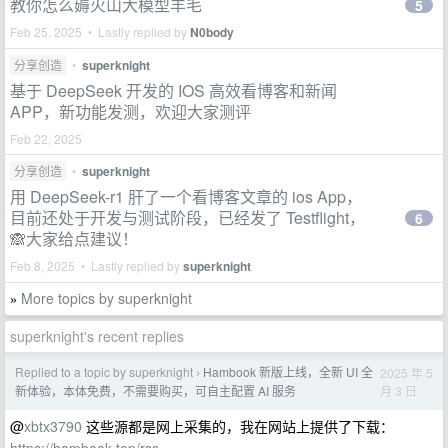
教你怎么薅火山大模型羊毛
5
Feb 25, 2025 • Lastly replied by
N0body
分享创造
•
superknight
基于 DeepSeek 开发的 IOS 高效看博客和新闻
APP，新功能发测，欢迎大家测评
Feb 22, 2025
分享创造
•
superknight
用 DeepSeek-r1 肝了一个看博客文章的 ios App，
目前还处于开发与测试阶段，已经发了 Testflight，
6
🙈大家给点建议！
Feb 8, 2025 • Lastly replied by
superknight
More topics by superknight
»
superknight's recent replies
Replied to a topic by superknight
Hambook 新版上线，全新 UI 全
2025 年 5
›
月 3 日
新体验，本体免费，不需要购买，可自主配置 AI 服务
@
xbtx3790
这些源都是网上采集的，我在网站上提供了下载：