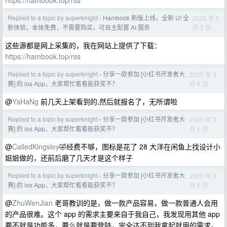
https://hambook.top/rss
Replied to a topic by superknight
Hambook 新版上线，全新 UI 全
2025 年 5
›
月 3 日
新体验，本体免费，不需要购买，可自主配置 AI 服务
这些源都是网上采集的，我在网站上提供了下载：
https://hambook.top/rss
Replied to a topic by superknight
分享一款参加 [小红书开发者大
2025 年 3
›
月 6 日
赛] 的 ios App，大家帮忙看看能获奖不？
@
YsHaNg
前几天上架看到的,然后就报名了，无所谓啦
Replied to a topic by superknight
分享一款参加 [小红书开发者大
2025 年 3
›
月 6 日
赛] 的 ios App，大家帮忙看看能获奖不？
@
CalledKingsley
🤣经费不够，图标是花了 28 大洋在闲鱼上找设计小
姐姐做的，还前后磨了几天才是这个样子
Replied to a topic by superknight
分享一款参加 [小红书开发者大
2025 年 3
›
月 6 日
赛] 的 ios App，大家帮忙看看能获奖不？
@
ZhuWenJian
老哥教训的是，做一款产品容易，做一款普通人会用
的产品很难。这个 app 的需求主要来自于我自己，我发现用其他 app
要不就是功能多，要么就是要登陆，完全达不到我拿起就用的需求。