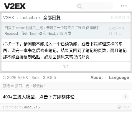
V2EX
taotaoba
全部回复
回复总数
1
›
›
回复了 chrox 创建的主题
开源了一个跨平台 EPUB 阅读软件
2025 年 4
›
月 14 日
Readest，使用 Tauri v2 和 Next.js 15 开发
打扰一下，请问能不能加入一个已读功能，或者书籍整理这样的东
西，读完一本书之后去查笔记，结果又回到了笔记的页数，而且笔记
那不能直接复制粘贴，必须回到原来笔记的那页
1/1
© 2026 V2EX · 8ms · 3.9.8.5
About
·
Language
顶级 AI 接口，史上最低价！
›
400+主流大模型，点击下方即刻体验
Promoted by
ergou915
PRO