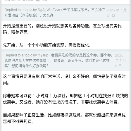
Replied to a topic by Dg3gWjbFvvq
干了几年程序员，不会独立
2025 年 7 月
›
24 日
开发项目（也没机会），怎么办
开始是最重要的，别还没开始就想实现各种功能，甚至写出完美代
码，精美界面。
先开始，从一个个小功能开始实现，再慢慢优化。
Replied to a topic by myTrip
老婆买吃的喝的总是找这个券，那个券，
2025
›
年 7 月
总是把注意力放在这些事情上，我说她，她又生气，你们老婆也这样
6 日
吗？想问问有什么好办法吗？
这个事情只要没有影响正常生活，没什么不好的，哪怕是花了挺多时
间。
除非她本可以花 1 小时赚 1 万块钱，却把这 1 小时用在找张 5 块钱的
优惠券。又或者，她在没有需求的情况下，非要找优惠券去消费。
而如果影响了正常生活，比如熬夜搞这玩意，那就说熬出病来这点优
惠都不够医药费。