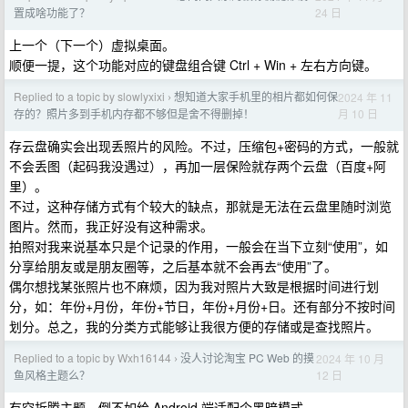
24 日
置成啥功能了？
上一个（下一个）虚拟桌面。
顺便一提，这个功能对应的键盘组合键 Ctrl + Win + 左右方向键。
Replied to a topic by slowlyxixi
想知道大家手机里的相片都如何保
2024 年 11
›
月 10 日
存的？照片多到手机内存都不够但是舍不得删掉！
存云盘确实会出现丢照片的风险。不过，压缩包+密码的方式，一般就
不会丢图（起码我没遇过），再加一层保险就存两个云盘（百度+阿
里）。
不过，这种存储方式有个较大的缺点，那就是无法在云盘里随时浏览
图片。然而，我正好没有这种需求。
拍照对我来说基本只是个记录的作用，一般会在当下立刻“使用”，如
分享给朋友或是朋友圈等，之后基本就不会再去“使用”了。
偶尔想找某张照片也不麻烦，因为我对照片大致是根据时间进行划
分，如：年份+月份，年份+节日，年份+月份+日。还有部分不按时间
划分。总之，我的分类方式能够让我很方便的存储或是查找照片。
Replied to a topic by Wxh16144
没人讨论淘宝 PC Web 的摸
2024 年 10 月
›
12 日
鱼风格主题么？
有空折腾主题，倒不如给 Android 端适配个黑暗模式。