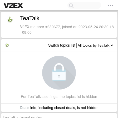
TeaTalk
V2EX member #630677, joined on 2023-05-24 20:30:18
+08:00
Switch topics list
Per TeaTalk's settings, the topics list is hidden
Deals
info, including closed deals, is not hidden
TeaTalk's recent replies