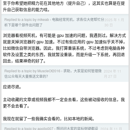
至于你希望她把精力花在其他地方（提升自己），这其实也算是在提
升自己获取信息的能力哇。
Replied to a topic by mikeab
电脑经常死机，求各位大佬帮忙分
2025 年 1 月
›
30 日
析下是哪个部件出问题了
浏览器看视频死机，有可能是 gpu 加速的问题，我遇到过。解决方式
就是关掉浏览器的 gpu 加速。不过有些应用的 gpu 加速似乎关不掉，
比如微信自带浏览器。因此，我打算重装系统，不过考虑到电脑各种
软件及设置之类的东西，我就暂没重装，而是升级一下系统，再回退
回去，结果神奇的好了。
Replied to a topic by MuscleOf2016
求助，大家是如何管理微
2024 年 11
›
月 27 日
信公众每天大量推送文章的？
应退尽退。
主动收藏的文章或视频我都不一定会去看，这些被动接收的信息，我
更不会去看了。
我现在就留了一些我确实会看的，比如本地的新闻。
Replied to a topic by apollo007
想问问大家的鼠标侧键都设
2024 年 11 月
›