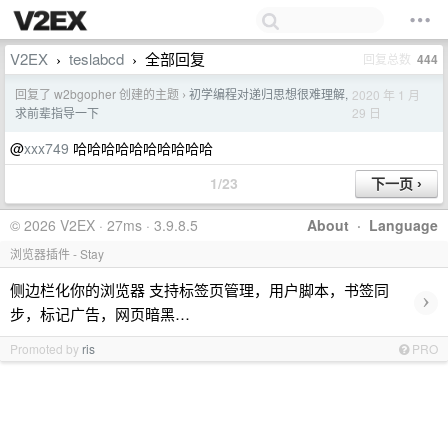
V2EX
teslabcd
全部回复
回复总数
444
›
›
回复了 w2bgopher 创建的主题
初学编程对递归思想很难理解,
2020 年 1 月
›
29 日
求前辈指导一下
@
xxx749
哈哈哈哈哈哈哈哈哈哈
1/23
© 2026 V2EX · 27ms · 3.9.8.5
About
·
Language
浏览器插件 - Stay
侧边栏化你的浏览器 支持标签页管理，用户脚本，书签同
›
步，标记广告，网页暗黑…
Promoted by
ris
PRO