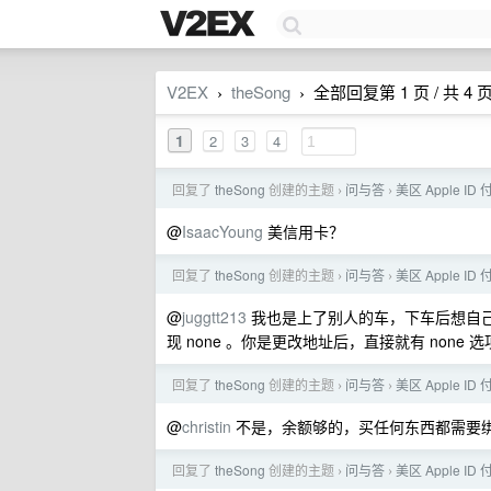
V2EX
theSong
全部回复第 1 页 / 共 4 
›
›
1
2
3
4
回复了
theSong
创建的主题
问与答
美区 Apple 
›
›
@
IsaacYoung
美信用卡？
回复了
theSong
创建的主题
问与答
美区 Apple 
›
›
@
juggtt213
我也是上了别人的车，下车后想自己
现 none 。你是更改地址后，直接就有 none 
回复了
theSong
创建的主题
问与答
美区 Apple 
›
›
@
christin
不是，余额够的，买任何东西都需要
回复了
theSong
创建的主题
问与答
美区 Apple 
›
›