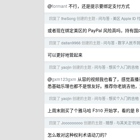
@
formant
不行，还是提示要绑定支付方式
回复了
theSong
创建的主题
问与答
美区 Apple 
›
›
或者现在绑定美区的 PayPal 风险高吗，持有
回复了
datian9966
创建的主题
问与答
数字人民币到
›
›
可以更好地管起来
回复了
yaojin
创建的主题
问与答
想买个入门的吉他
›
›
@
gxm123gxm
从容的视频我也看了，感觉直播
悉基础乐理也都不是恨友好。推荐你老姚吉他，
回复了
yaojin
创建的主题
问与答
想买个入门的吉他
›
›
上周末刚买了个雅马哈 F310 开始学，看的是 B
回复了
Jooooooooo
创建的主题
随想
与其关注"的地
›
›
怎么敢对这种权利术语动刀的？