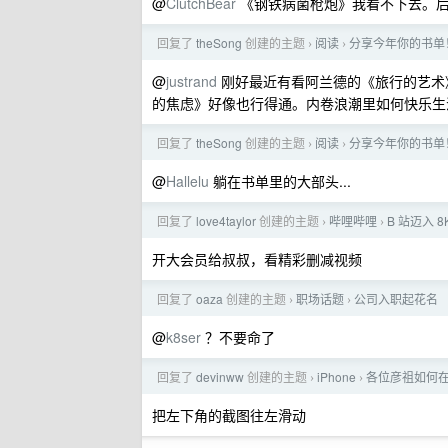
@
ClutchBear
《钢铁病菌枪炮》我看不下去。
回复了
theSong
创建的主题
阅读
分享今年你的书单
›
›
@
justrand
刚好最近有看阿兰德的《旅行的艺术
的焦虑》好像也行得通。内卷浪潮里如何快乐生
回复了
theSong
创建的主题
阅读
分享今年你的书单
›
›
@
Hallelu
躺在书单里的大部头...
回复了
love4taylor
创建的主题
哔哩哔哩
B 站迈入 
›
›
开大会员给叔叔，看精彩删减视频
回复了
oaza
创建的主题
职场话题
公司入职起花名
›
›
@
k8ser
？不要命了
回复了
devinww
创建的主题
iPhone
各位彦祖如何在 
›
›
把左下角的截图往左滑动