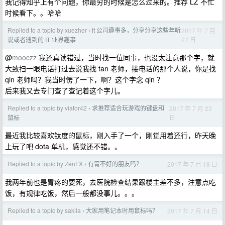
我记得知乎上有个问题，你最穷的时候是怎么过来的。推荐 LZ 不忙
时候看下。。哈哈
Replied to a topic by xuezher
it 公司趣事多，分享分享这些年听
2017 年 7 月
›
27 日
说或者遇到的 IT 业界趣事
@
mooczz
我还真读错过，当时找一位同事，也没太注意那个字，就
大致扫一眼电话打过去说我找 tan 老师，接电话的那个人说，你是找
qin 老师吗？我当时愣了一下，啊？这个字念 qin ？
后来我又去专门查了查记着这个字儿。
Replied to a topic by viator42
求推荐适合玩游戏的键盘和
2017 年 7 月 23
›
日
鼠标
最近我比较喜欢钛度的鼠标，刚入手了一个，刚觉用着还行，昨天晚
上玩了吧 dota 单机，感觉还不错。。
Replied to a topic by ZenFX
有胃不好的朋友吗？
2017 年 7 月 18 日
›
我两年前也是胃疼的要死，去医院检查结果跟楼主差不多，注意点吃
饭，有规律吃饭，然后一般都没事儿。。。
Replied to a topic by sakila
大家用笔记本时用鼠标吗？
2017 年 7 月 14 日
›