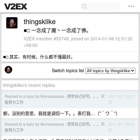
thingsklike
■□ 一念成了魔丶一念成了佛。
V2EX member #53748, joined on 2014-01-08 12:51:32
+08:00
■□ 其实、有时候，什么都不懂最好。
Switch topics list
thingsklike's recent replies
Replied to a topic by WuHaaaaaaa
感觉自己好穷。。。只
2017 年 7 月 27
›
日
能努力工作
额，没别的意思，我就是调侃一下。。表打我…（*＾ワ＾*）
Replied to a topic by WuHaaaaaaa
感觉自己好穷。。。只
2017 年 7 月 27
›
日
能努力工作