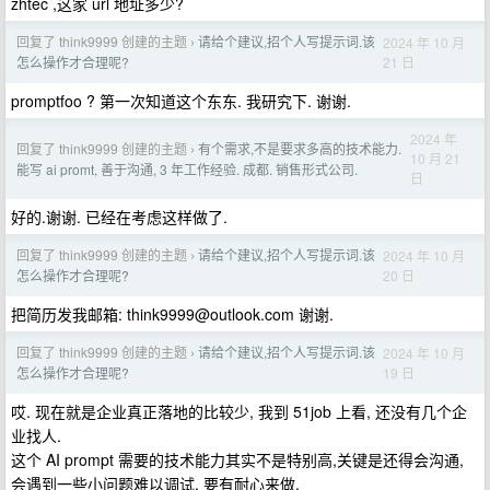
zhtec ,这家 url 地址多少?
回复了 think9999 创建的主题
请给个建议,招个人写提示词.该
2024 年 10 月
›
21 日
怎么操作才合理呢?
promptfoo ? 第一次知道这个东东. 我研究下. 谢谢.
2024 年
回复了 think9999 创建的主题
有个需求,不是要求多高的技术能力.
›
10 月 21
能写 ai promt, 善于沟通, 3 年工作经验. 成都. 销售形式公司.
日
好的.谢谢. 已经在考虑这样做了.
回复了 think9999 创建的主题
请给个建议,招个人写提示词.该
2024 年 10 月
›
20 日
怎么操作才合理呢?
把简历发我邮箱:
think9999@outlook.com
谢谢.
回复了 think9999 创建的主题
请给个建议,招个人写提示词.该
2024 年 10 月
›
19 日
怎么操作才合理呢?
哎. 现在就是企业真正落地的比较少, 我到 51job 上看, 还没有几个企
业找人.
这个 AI prompt 需要的技术能力其实不是特别高,关键是还得会沟通,
会遇到一些小问题难以调试, 要有耐心来做.