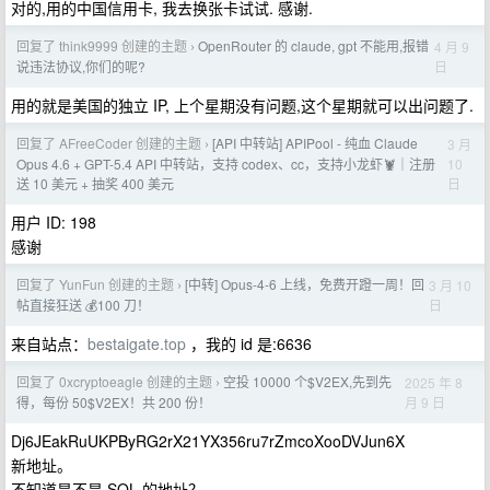
对的,用的中国信用卡, 我去换张卡试试. 感谢.
回复了 think9999 创建的主题
OpenRouter 的 claude, gpt 不能用,报错
4 月 9
›
日
说违法协议,你们的呢?
用的就是美国的独立 IP, 上个星期没有问题,这个星期就可以出问题了.
回复了 AFreeCoder 创建的主题
[API 中转站] APIPool - 纯血 Claude
3 月
›
10
Opus 4.6 + GPT-5.4 API 中转站，支持 codex、cc，支持小龙虾🦞｜注册
日
送 10 美元 + 抽奖 400 美元
用户 ID: 198
感谢
回复了 YunFun 创建的主题
[中转] Opus-4-6 上线，免费开蹬一周！回
3 月 10
›
日
帖直接狂送 💰100 刀！
来自站点：
bestaigate.top
，我的 id 是:6636
回复了 0xcryptoeagle 创建的主题
空投 10000 个$V2EX,先到先
2025 年 8
›
月 9 日
得，每份 50$V2EX！共 200 份！
Dj6JEakRuUKPByRG2rX21YX356ru7rZmcoXooDVJun6X
新地址。
不知道是不是 SOL 的地址？