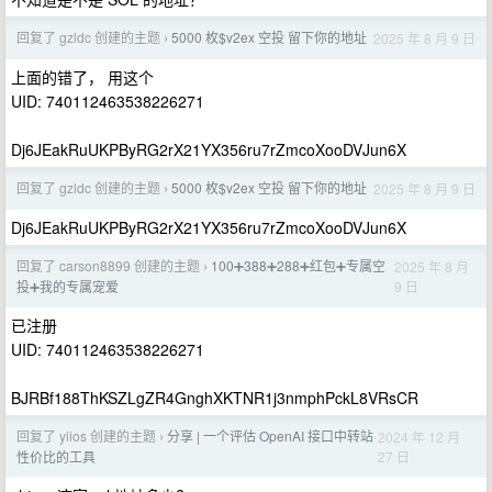
回复了 gzldc 创建的主题
5000 枚$v2ex 空投 留下你的地址
2025 年 8 月 9 日
›
上面的错了， 用这个
UID: 740112463538226271
Dj6JEakRuUKPByRG2rX21YX356ru7rZmcoXooDVJun6X
回复了 gzldc 创建的主题
5000 枚$v2ex 空投 留下你的地址
2025 年 8 月 9 日
›
Dj6JEakRuUKPByRG2rX21YX356ru7rZmcoXooDVJun6X
回复了 carson8899 创建的主题
100➕388➕288➕红包➕专属空
2025 年 8 月
›
9 日
投➕我的专属宠爱
已注册
UID: 740112463538226271
BJRBf188ThKSZLgZR4GnghXKTNR1j3nmphPckL8VRsCR
回复了 yiios 创建的主题
分享 | 一个评估 OpenAI 接口中转站
2024 年 12 月
›
27 日
性价比的工具