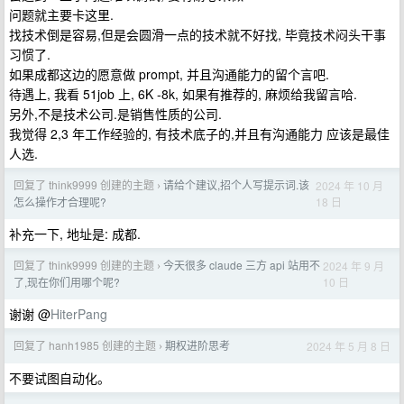
问题就主要卡这里.
找技术倒是容易,但是会圆滑一点的技术就不好找, 毕竟技术闷头干事
习惯了.
如果成都这边的愿意做 prompt, 并且沟通能力的留个言吧.
待遇上, 我看 51job 上, 6K -8k, 如果有推荐的, 麻烦给我留言哈.
另外,不是技术公司.是销售性质的公司.
我觉得 2,3 年工作经验的, 有技术底子的,并且有沟通能力 应该是最佳
人选.
回复了 think9999 创建的主题
请给个建议,招个人写提示词.该
2024 年 10 月
›
18 日
怎么操作才合理呢?
补充一下, 地址是: 成都.
回复了 think9999 创建的主题
今天很多 claude 三方 api 站用不
2024 年 9 月
›
10 日
了,现在你们用哪个呢?
谢谢 @
HiterPang
回复了 hanh1985 创建的主题
期权进阶思考
2024 年 5 月 8 日
›
不要试图自动化。