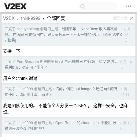
V2EX
think9999
全部回复
回复总数
61
›
›
回复了 zhouyanliang 创建的主题
时隔半年， NocoBase 收入再次翻
6 月
›
16
倍。 在满屏 AI 的氛围中，跟大家分享一下不太一样的经历。 [感谢 V2EX
日
+ 抽奖]
支持一下
回复了 PureBlossom 创建的主题
# 自己搭的 AI 中转站，给 V 友送点
6 月 14
›
日
福利$15，稳定用了半年了
用户名: think 谢谢
回复了 think9999 创建的主题
请问，调用 gpt-image-2 通过 api 的方
4 月
›
25 日
式使用，请问用什么 app 呢？
我是团队使用的。 不能每个人分发一个 KEY ， 这样不安全，也麻
烦。
回复了 think9999 创建的主题
OpenRouter 的 claude, gpt 不能用,报
4 月 10
›
日
错说违法协议,你们的呢?