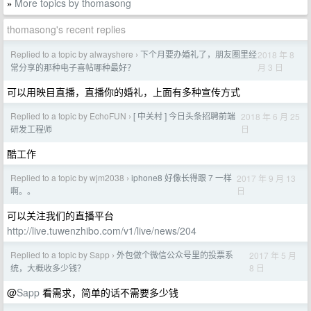
More topics by thomasong
»
thomasong's recent replies
Replied to a topic by alwayshere
下个月要办婚礼了，朋友圈里经
2018 年 8
›
月 3 日
常分享的那种电子喜帖哪种最好？
可以用映目直播，直播你的婚礼，上面有多种宣传方式
Replied to a topic by EchoFUN
[ 中关村 ] 今日头条招聘前端
2018 年 6 月 25
›
日
研发工程师
酷工作
Replied to a topic by wjm2038
iphone8 好像长得跟 7 一样
2017 年 9 月 13
›
日
啊。。
可以关注我们的直播平台
http://live.tuwenzhibo.com/v1/live/news/204
Replied to a topic by Sapp
外包做个微信公众号里的投票系
2017 年 5 月
›
8 日
统，大概收多少钱？
@
Sapp
看需求，简单的话不需要多少钱