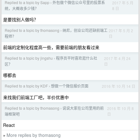
Replied to a topic by Sapp
外包做个微信公众号里的投票系
2017 年 5 月
›
8 日
统，大概收多少钱？
是要找别人做吗？
Replied to a topic by thomasong
纳尼，创业公司还缺前端工
2017 年 5 月 2
›
日
程师？
前端的定制化程度高一些，需要前端的朋友看过来
Replied to a topic by jingshu
程序员平时喜欢逛什么社
2017 年 4 月 24
›
日
区？
哪都去
Replied to a topic by KDF
想做一个微信报价页面
2016 年 10 月 14 日
›
来找我们前端工厂吧，半价优惠中
Replied to a topic by thomasong
说说大家在公司里用的前
2016 年 10 月 8
›
日
端框架吧
React
More replies by thomasong
»