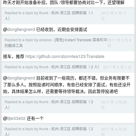
昨天才刚开始准备补招，团队 /领导都要协商对比一下，还望理解
Replied to a topic by thunk
杭州-滨江区-招聘前端（ 1
2017 年 5 月 17
›
日
人）
@
dongliangnerd
已经收到，近期会安排面试
Replied to a topic by elviscai
[限免] Instant Translate 菜单栏中
2017 年 5 月 9
›
日
的翻译工具
搭车，推荐
https://github.com/stormtea123/Translate
Replied to a topic by thunk
杭州-滨江区-招聘前端（ 2 人）
2017 年 5 月 1 日
›
@
dongliangnerd
目前收到了一些简历，都还不错，但业务有限要不
了那么多人。按照投递时间顺序，有些已经安排了面试，有些还没开
始，具体结果怎么样，还需要等待领导裁决。因此暂停投递吧
Replied to a topic by thunk
杭州-滨江区-招聘前端（ 2
2017 年 4 月 26
›
日
人）
@
lijie33402
还有一个
Replied to a topic by thunk
杭州-滨江区-招聘前端（ 2
2017 年 4 月 24
›
日
人）