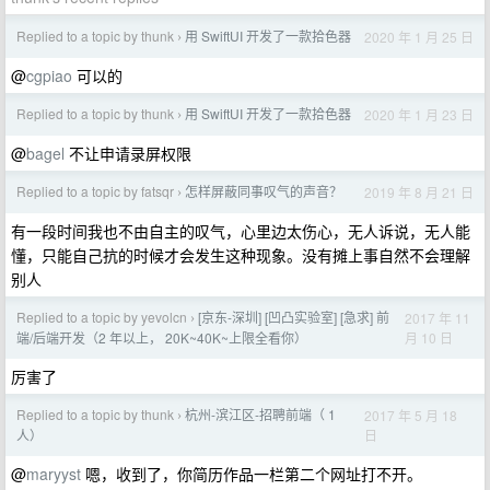
Replied to a topic by thunk
用 SwiftUI 开发了一款拾色器
2020 年 1 月 25 日
›
@
cgpiao
可以的
Replied to a topic by thunk
用 SwiftUI 开发了一款拾色器
2020 年 1 月 23 日
›
@
bagel
不让申请录屏权限
Replied to a topic by fatsqr
怎样屏蔽同事叹气的声音？
2019 年 8 月 21 日
›
有一段时间我也不由自主的叹气，心里边太伤心，无人诉说，无人能
懂，只能自己抗的时候才会发生这种现象。没有摊上事自然不会理解
别人
Replied to a topic by yevolcn
[京东-深圳] [凹凸实验室] [急求] 前
2017 年 11
›
月 10 日
端/后端开发（2 年以上， 20K~40K~上限全看你）
厉害了
Replied to a topic by thunk
杭州-滨江区-招聘前端（ 1
2017 年 5 月 18
›
日
人）
@
maryyst
嗯，收到了，你简历作品一栏第二个网址打不开。