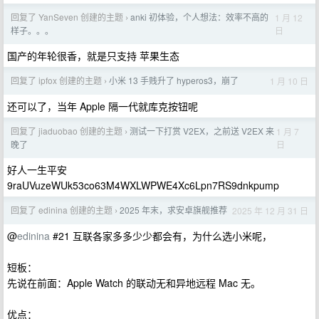
回复了 YanSeven 创建的主题
anki 初体验，个人想法：效率不高的
1 月 12
›
日
样子。。。
国产的年轮很香，就是只支持 苹果生态
回复了 ipfox 创建的主题
小米 13 手贱升了 hyperos3，崩了
1 月 10 日
›
还可以了，当年 Apple 隔一代就库克按钮呢
回复了 jiaduobao 创建的主题
测试一下打赏 V2EX，之前送 V2EX 来
1 月 7
›
日
晚了
好人一生平安
9raUVuzeWUk53co63M4WXLWPWE4Xc6Lpn7RS9dnkpump
回复了 edinina 创建的主题
2025 年末，求安卓旗舰推荐
2025 年 12 月 31 日
›
@
edinina
#21 互联各家多多少少都会有，为什么选小米呢，
短板：
先说在前面：Apple Watch 的联动无和异地远程 Mac 无。
优点：