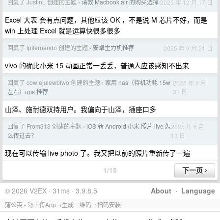
回复了 JustinL 创建的主题
请教 Macbook air 的购买选择
2025 年 12 月 17 日
›
Excel 大表 会有点问题，其他应该 OK ，不是说 M 芯片不好，而是
win 上处理 Excel 就是运算快很多很多
回复了 lpffernando 创建的主题
安卓主力机推荐
2025 年 9 月 21 日
›
vivo 的确比小米 15 动画正常一丢丢，普通人应该感知不出来
回复了 cowiejulewbfwo 创建的主题
家用 nas（待机功耗 15w
2025 年 8 月
›
31 日
左右）ups 推荐
山泽、施耐德双持用户。我偏向于山泽，插座口多
回复了 From313 创建的主题
iOS 转 Android 小米 照片 live 怎
2025 年 6 月
›
13 日
么传过去？
现在可以传输 live photo 了。我又把以前的照片重新传了一遍
1/15
© 2026 V2EX · 31ms · 3.9.8.5
About
·
Language
蒲公英 - 🚀上传App→生成二维码→扫码安装