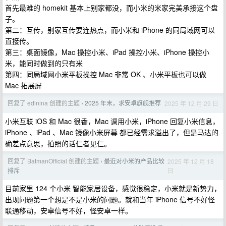
首先最难的 homekit 基本上别家都没，而小米的米家完美承接这个盘
子。
第二：互传，别家互传要连热点，而小米和 iPhone 的同局域网可以
直接传。
第三：桌面镜像，Mac 操控小米、iPad 操控小米、iPhone 操控小
米，能同时做到的只有米
第四：同局域网小米平板操控 Mac 非常 OK 、小米平板也可以做
Mac 拓展屏
回复了 edinina 创建的主题
2025 年末，求安卓旗舰推荐
2025 年 12 月 29 日
›
小米互联 iOS 和 Mac 很香，Mac 调用小米，iPhone 回复小米信息，
iPhone 、iPad 、Mac 镜像小米屏幕 都已经需求溢出了，但是马达的
确差点意思，拍照的话仁者见仁。
回复了 BatmanOfficial 创建的主题
最近对小米的产品比较
2025 年 12 月 18
›
日
排斥
目前家里 124 个小米 智能家居设备，感觉很稳定，小米就是新势力，
出现问题第一个想是不是小米的问题。就和当年 iPhone 信号不好怪
联通移动，安卓信号不好，怪安卓一样。