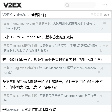
V2EX
thx2u
全部回复
回复总数
295
›
›
回复了 guanmengyuan 创建的主题
大家有用小米或者其他手机替代
2 天
›
前
iPhone 的吗
小米 17 PM + iPhone Air ，版本答案级别双持
回复了 missx 创建的主题
大家避雷京东吧 买到二手退货和残次品组装
7 月 2
›
日
的后封机 客服竟然帮腔说叫资源机
秀，强奸犯都来了，视频里面不是女的牵着男的，被仙人跳了吗？
回复了 Eagleyes 创建的主题
M1 Macbook Air 需要更换 M5 Macbook
3 月 5
›
日
Air 么？
咋不够用呢？你 M5 能干的 M1 都能干，M1 干不了的 M5 也干不
了。你本地大模型以为 M5 够用吗？
回复了 ktHub 创建的主题
苹果新品四千档位 MacBook Neo 能用来干
3 月 5
›
日
啥
@
fubenzema
实测性能比 M2 强诶