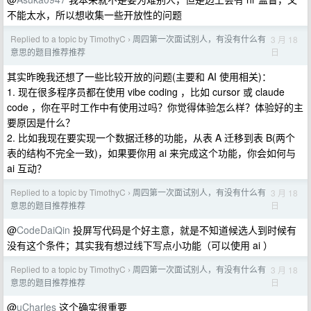
不能太水，所以想收集一些开放性的问题
Replied to a topic by TimothyC
周四第一次面试别人，有没有什么有
3 月 18
›
日
意思的题目推荐推荐
其实昨晚我还想了一些比较开放的问题(主要和 AI 使用相关)：
1. 现在很多程序员都在使用 vibe coding ，比如 cursor 或 claude
code ，你在平时工作中有使用过吗？你觉得体验怎么样？体验好的主
要原因是什么？
2. 比如我现在要实现一个数据迁移的功能，从表 A 迁移到表 B(两个
表的结构不完全一致)，如果要你用 ai 来完成这个功能，你会如何与
ai 互动？
Replied to a topic by TimothyC
周四第一次面试别人，有没有什么有
3 月 18
›
日
意思的题目推荐推荐
@
CodeDaiQin
投屏写代码是个好主意，就是不知道候选人到时候有
没有这个条件；其实我有想过线下写点小功能（可以使用 ai ）
Replied to a topic by TimothyC
周四第一次面试别人，有没有什么有
3 月 18
›
日
意思的题目推荐推荐
@
uCharles
这个确实很重要