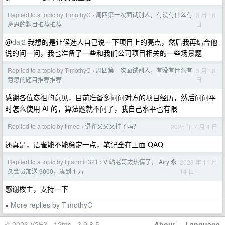
Replied to a topic by TimothyC
周四第一次面试别人，有没有什么有
3 月 18
›
日
意思的题目推荐推荐
@
daj2
我想的是让候选人自己说一下项目上的亮点，然后我再结合他
说的问一问，我也准备了一些和我们公司项目相关的一些场景题
Replied to a topic by TimothyC
周四第一次面试别人，有没有什么有
3 月 18
›
日
意思的题目推荐推荐
感谢各位彦祖的意见，目前准备多问问对方的项目经历，然后问问平
时怎么使用 AI 的，算法题就不问了，我自己水平也有限
Replied to a topic by timee
语雀又又又挂了吗？
2025 年 7 月 4 日
›
还真是，语雀能不能稳定一点，笔记全在上面 QAQ
Replied to a topic by lijianmin321
V 站老哥太热情了， Airy 永
2023 年 11 月
›
14 日
久会员加送 9000，凑到 1 万
感谢楼主，支持一下
More replies by TimothyC
»
© 2026 V2EX · 12ms · 3.9.8.5
About
·
Language