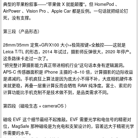
典型的苹果粉叙事——"苹果做 X 就能颠覆"。但 HomePod 、
AirPower 、Vision Pro 、Apple Car 都是反例。一句话就把结论钉
死，没有支撑。
第三段（产品形态）
28mm/35mm 定焦+GR/X100 大小+极简按键+全触控——这就是
Leica T/TL 的形态，2014 年试过，摄影师反弹很大，2020 年停产。
这条路徕卡走过一次了。
"把完整计算摄影能力真正带进相机行业"这句话本身有逻辑漏洞。
APS-C 传感器面积是 iPhone 主摄的~8–10 倍，计算摄影的边际收益
是递减的。手机疯狂上算法是因为底太小不得不补，大底相机硬件本
来就更稳，再叠一层重计算反而会牺牲 RAW 纯净度。富士、索尼的
计算功能比手机克制不是技术做不到，是品类需求不同。
第四段（磁吸生态 + cameraOS ）
磁吸 EVF 这个细节最经不起推敲。EVF 需要光学和电信号的精密对
位，MagSafe 那种磁吸是为充电和支架设计的，容差远大于精密光学
件需要的水平。