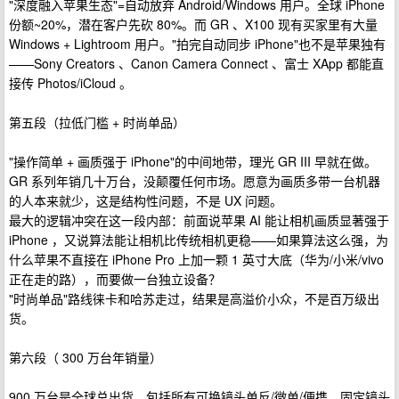
"深度融入苹果生态"=自动放弃 Android/Windows 用户。全球 iPhone
份额~20%，潜在客户先砍 80%。而 GR 、X100 现有买家里有大量
Windows + Lightroom 用户。"拍完自动同步 iPhone"也不是苹果独有
——Sony Creators 、Canon Camera Connect 、富士 XApp 都能直
接传 Photos/iCloud 。
第五段（拉低门槛 + 时尚单品）
"操作简单 + 画质强于 iPhone"的中间地带，理光 GR III 早就在做。
GR 系列年销几十万台，没颠覆任何市场。愿意为画质多带一台机器
的人本来就少，这是结构性问题，不是 UX 问题。
最大的逻辑冲突在这一段内部：前面说苹果 AI 能让相机画质显著强于
iPhone ，又说算法能让相机比传统相机更稳——如果算法这么强，为
什么苹果不直接在 iPhone Pro 上加一颗 1 英寸大底（华为/小米/vivo
正在走的路），而要做一台独立设备？
"时尚单品"路线徕卡和哈苏走过，结果是高溢价小众，不是百万级出
货。
第六段（ 300 万台年销量）
900 万台是全球总出货，包括所有可换镜头单反/微单/便携。固定镜头