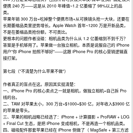
便携 240 万——这是从 2010 年峰值~1.2 亿萎缩了 98%以上的品
类。
苹果年销 300 万台=吃掉整个便携市场+从可换镜头抢一大块，还要在
长期萎缩品类里逆势增长。Apple Watch 首年~1200 万是开新品类，
不是在萎缩品类抢份额，不可类比。
更根本的问题作者没碰：相机品类为什么从 1.2 亿萎缩到不到千万？
答案是手机够用了。苹果做一台独立相机，本质是说服自己的 iPhone
用户"你 iPhone 拍照不够好"——这跟 iPhone Pro 的核心营销逻辑直
接打架。
第七段（"不清楚为什么苹果不做"）
作者真正的盲点在这。原因其实挺清楚：
一、iPhone Pro 的核心卖点之一就是相机，做独立相机=自己拆 Pro
线的台。
二、TAM 对苹果太小，300 万台×$1000=$30 亿，对年收入$3900 亿
的苹果是零头。
三、苹果的相机战略已经选了：iPhone + 计算摄影 + ProRAW + LOG
+ Final Cut 生态，是把 iPhone 变成相机，不是再造一个相机品类。
四、磁吸配件那套苹果已经在 iPhone 侧做了（ MagSafe + 第三方滤