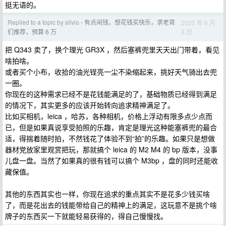
挺无语的。
Replied to a topic by silvio
有点闲钱，想花钱买快乐，求老哥
2025 年 6 月
›
3 日
们推荐，预算 6 万
把 Q343 卖了，换个理光 GR3X ，然后塞裤兜里天天出门带着，看见
啥拍啥。
或者买个小布，收拾的油光锃亮一尘不染缩起来，挑好天气骑出去兜
一圈。
你现在的这种需求已经不是花钱能满足的了，基础物质已经得到满足
的情况下，其实更多的应该开始转向追求精神满足了。
比如买相机，leica ，哈苏，各种相机，价格上浮动有限多点少点而
已，但是如果真说享受拍照的乐趣，肯定是理光这种能塞裤兜的最合
适，得揣着随时拍，不然钱花了体验不到“拍”的乐趣。如果只是想做
器材党放家里观赏把玩，那就搞个 leica 的 M2 M4 的 bp 版本，没事
儿盘一盘。当然了如果真的很有钱可以搞个 M3bp ，盘的同时还能收
藏保值。
其他的东西其实也一样，你现在追求的重点其实不是花多少钱买啥
了，而是花出去的钱能带给自己的精神上的满足，这玩意不是挑个啥
牌子的东西买一下就能轻易获得的，得自己慢慢找。