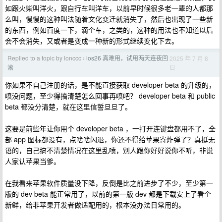
如跟火柴叫洋火，跟自行车叫洋车，以前早时候很多老一辈的人都那
么叫，慢慢的这种叫法随着文化变迁就消失了，然后也出现了一些新
的东西，例如百度一下，滴个车，之类的，这种的用法也不知道以后
会不会消失，又或者是变成一种新的形式继续变化下去。
Replied to a topic by lonccc
ios26 真难用，试用两天连夜回
2025 年 7 月 8
›
日
滚
你如果不自己注册的话，是不能直接获取 developer beta 的升级的，
喷没问题，至少得搞清楚怎么回事再喷吧？ developer beta 和 public
beta 都没分清楚，就在这里信誓旦旦了。
这要是前些年让你用个 developer beta ，一打开连键盘都用不了，全
部 app 图标都没有，点啥啥闪退，你还不得给苹果寄炸弹了？真挺无
语的，自己搞不清楚情况在这里乱喷，别人跟你好好说你不听，非说
人家认苹果当爹。
在我看来苹果软件质量没下降，反倒是比之前进步了不少，至少第一
版的 dev beta 能正常用了，以前的第一版 dev 都是下载安上了看个
新鲜，给非苹果开发者做适配用的，根本没办法日常用的。