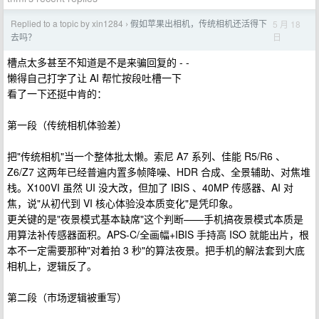
Replied to a topic by xin1284
假如苹果出相机，传统相机还活得下
5 月 18
›
日
去吗？
槽点太多甚至不知道是不是来骗回复的 - -
懒得自己打字了让 AI 帮忙按段吐槽一下
看了一下还挺中肯的：
第一段（传统相机体验差）
把"传统相机"当一个整体批太懒。索尼 A7 系列、佳能 R5/R6 、
Z6/Z7 这两年已经普遍内置多帧降噪、HDR 合成、全景辅助、对焦堆
栈。X100VI 虽然 UI 没大改，但加了 IBIS 、40MP 传感器、AI 对
焦，说"从初代到 VI 核心体验没本质变化"是凭印象。
更关键的是"夜景模式基本缺席"这个判断——手机搞夜景模式本质是
用算法补传感器面积。APS-C/全画幅+IBIS 手持高 ISO 就能出片，根
本不一定需要那种"对着拍 3 秒"的算法夜景。把手机的解法套到大底
相机上，逻辑反了。
第二段（市场逻辑被重写）