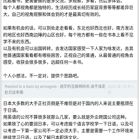
比起看书，更需要做的是多交流，多观察，多看，然后多体会。
每个人都视角都是独特的，生活经历成长经历家庭背景等等都差异巨
大，自己的视角观察和体会到的才是最真切有效的。
如果有机会的话，可以到处走走看看，东北也好西北也好，南方发达
的地区也好西南边陲的山区也好，每个地方都有一些在书本上看不见
学不来的东西。
以及有机会可以出国转转，去发达国家感受一下人家为啥发达，去其
他普通国家看看都有哪些困苦，正视自己的普通，从最普通的视角去
感受，收获会很多很多，远超任何一本书。
个人小想法，不一定对，提供个思路吧。
Replied to a topic by amosgole
迷茫的互联网码农,该不该走
2025 年 10 月 1
›
日
赴日这条路
日本大多数的大手正社员倒是不难但是对于国内的人来说主要瓶颈在
于日语。
用英语的公司不算很多就那么几家，要么就是外企跨国公司这种。
如果铁了心的要润日本，可以考虑报个语言学校学一下日语，以及可
以考虑一下第一家公司不一定必须大手，主要是需要一个工作环境来
继续学习日语，以及了解日本职场文化。