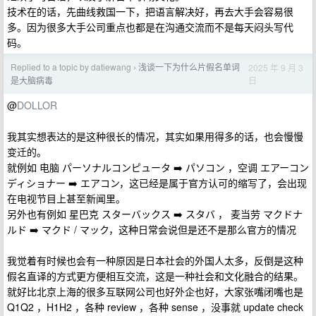
技术在的话，先曲线救国一下，把语言解决好，再去大手会容易很
多。因为很多大手公司重点也都是在沟通交流而不是每天闷头写代
码。
Replied to a topic by datiewang
浅谈一下为什么片假名单词
2025 年 9 月 3
›
日
是大脑病毒
@
DOLLOR
我其实想表达的是这种很长的情况，其实如果用得多的话，也会慢慢
变迁的。
就例如 电脑 パーソナルコンピュータ ➡️ パソコン ，空调 エアーコン
ディショナー ➡️ エアコン，这已经是属于官方认可的缩写了，会出现
在电视节目上甚至新闻里。
另外也有例如 星巴克 スターバックス ➡️ スタバ ， 麦当劳 マクドナ
ルド ➡️ マクド / マック，这种日常会说但是还不是那么官方的情况
我觉着有时候也会有一种原因是日本社会的外国人太多，反倒是这种
假名直译的方式更方便相互交流，这是一种社会和文化融合的结果。
就好比北京上海的很多互联网公司也好外企也好，大家张嘴闭嘴也是
Q1Q2 ，H1H2 ，各种 review ，各种 sense ，没事就 update check