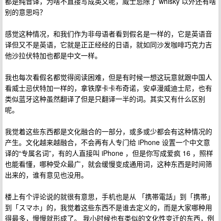
都是纯音译，为啥不直接写成英文呢，威士忌除了 whisky 以外还有啥
别的意思吗？
感觉这种情况，和我们作为非母语者看到假名是一样的，它是英语音
译但又不是英语，它就是正正经经的日语，就如同沙发咖啡巧克力吉
他沙拉伏特加也都是中文一样。
我也每次看假名都觉得阅读困难，但是有时候一想这玩意就跟中国人
看威士忌伏特加一样的，拿铁摩卡卡布奇诺，安卓漫威迪士尼，也有
类似蓝牙这种虽然翻译了但是只翻译一半的词。其实又有什么区别
呢。
我觉着这些东西都是文化融合的一部分，或多或少都会有这种情况的
产生。文化越来越融合，不会再有人专门给 iPhone 设置一个中文意
译的“专属名词”，有的人直接叫 iPhone ，但是你写成爱疯 16 ，照样
也能看懂，哪种受众最广，就会缓慢变成通用词，这种东西是时间筛
出来的，谁有意见也没用。
楼上有个评论说的就很有意思，手机也是从 「携帯電話」到「携帯」
到「スマホ」的，我觉着这些东西不是谁去定义的，而是大家哪种用
得最多，慢慢就形成了。 我小时候也有类似的文化性变迁的东西，例