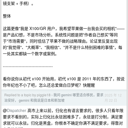
镜支架 + 手柄）。
整体
这篇更像"我是 X100/GR 用户，我希望苹果做一台我会买的相机"——
是产品幻想，不是市场分析。系统性问题是把"作者自己想买"等同
于"市场需要"，同时低估了苹果不做的战略理由。论证里反复出现
的"我觉得"、"大概率"、"我相信"、"并不是什么特别困难的事情"，每
一处其实都缺一个数字或案例。
-----------------------------------
看你说你从初代 x100 开始用，初代 x100 是 2011 年的东西了，按说
你年纪也不小了吧，怎么还总爱做白日梦呢？快醒醒
Replied to a topic by piggie18
我问 gemini 哪里适合移民，要求
2025 年 12
›
月 22 日
治安好， gemini 和我说是日本和新加坡
@
Dispatcher
高市上来以前，归化也有语言要求的，很多人只看年限
要求不看别的，实际上归化比永驻困难多了，永驻是打分制，满足要
求就可以永驻。归化是黑盒，你根本不确定你满不满足要求，得靠对