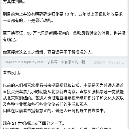
方具体判断。
到目前为止并没有明确确定归化要 10 年，五年以上签证和年收要求
一直都有的，不是最近改的。
至于换签证，30 万也只是新闻报道的一些吹风看舆论的消息，也并没
有确定。
你直接就这么言之凿凿，容易误导不了解情况的人。
Replied to a topic by css3
求推荐一本有意义的书籍
2025 年 10 月 20 日
›
看书没用。
以前的人们都喜欢靠看书来提高视野和认知，主要是因为普通人很难
直接买张车票几小时就能从北京就去南京，直接买张机票睡一觉就能
从北京就到纽约。普通人也很难直接窥视高级知识分子和文化大家以
及各种企业家和各行各业佼佼者们的生活和观点。
因此在以前看书挺有意义的，普通人开阔视野主要靠看书。
现在 21 世纪都过去了四分之一了。