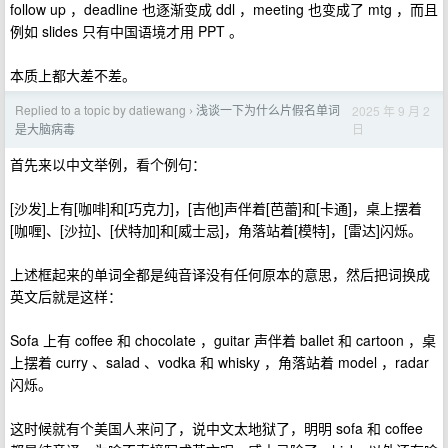
follow up ，deadline 也逐渐变成 ddl ，meeting 也变成了 mtg ，而且
例如 slides 只有中国语境才用 PPT 。
本质上都大差不差。
Replied to a topic by datiewang
浅谈一下为什么片假名单词
2025 年 9 月 2
›
日
是大脑病毒
首先来以中文举例，看个例句：
[沙发]上有[咖啡]和[巧克力]，[吉他]声伴着[芭蕾]和[卡通]，桌上摆着
[咖喱]、[沙拉]、[伏特加]和[威士忌]，角落站着[模特]，[雷达]闪烁。
上述框起来的单词全都是纯音译没有任何原本的意思，然后把词换成
英文后就是这样：
Sofa 上有 coffee 和 chocolate ，guitar 声伴着 ballet 和 cartoon ，桌
上摆着 curry 、salad 、vodka 和 whisky ，角落站着 model ，radar
闪烁。
这时候就有个美国人来问了，说中文太地狱了，明明 sofa 和 coffee