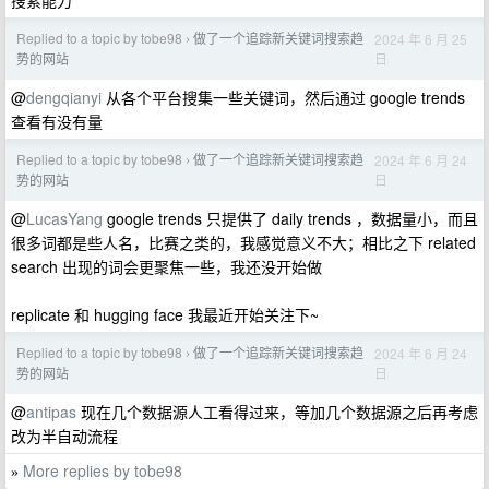
搜索能力
Replied to a topic by tobe98
做了一个追踪新关键词搜索趋
2024 年 6 月 25
›
日
势的网站
@
dengqianyi
从各个平台搜集一些关键词，然后通过 google trends
查看有没有量
Replied to a topic by tobe98
做了一个追踪新关键词搜索趋
2024 年 6 月 24
›
日
势的网站
@
LucasYang
google trends 只提供了 daily trends ，数据量小，而且
很多词都是些人名，比赛之类的，我感觉意义不大；相比之下 related
search 出现的词会更聚焦一些，我还没开始做
replicate 和 hugging face 我最近开始关注下~
Replied to a topic by tobe98
做了一个追踪新关键词搜索趋
2024 年 6 月 24
›
日
势的网站
@
antipas
现在几个数据源人工看得过来，等加几个数据源之后再考虑
改为半自动流程
More replies by tobe98
»