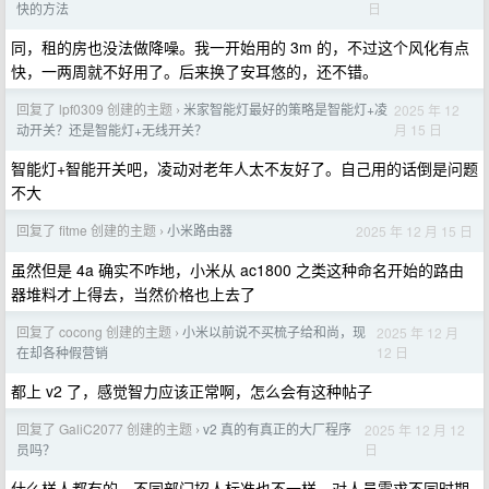
日
快的方法
同，租的房也没法做降噪。我一开始用的 3m 的，不过这个风化有点
快，一两周就不好用了。后来换了安耳悠的，还不错。
回复了 lpf0309 创建的主题
米家智能灯最好的策略是智能灯+凌
2025 年 12
›
月 15 日
动开关？还是智能灯+无线开关？
智能灯+智能开关吧，凌动对老年人太不友好了。自己用的话倒是问题
不大
回复了 fitme 创建的主题
小米路由器
2025 年 12 月 15 日
›
虽然但是 4a 确实不咋地，小米从 ac1800 之类这种命名开始的路由
器堆料才上得去，当然价格也上去了
回复了 cocong 创建的主题
小米以前说不买梳子给和尚，现
2025 年 12 月
›
12 日
在却各种假营销
都上 v2 了，感觉智力应该正常啊，怎么会有这种帖子
回复了 GaliC2077 创建的主题
v2 真的有真正的大厂程序
2025 年 12 月 12
›
日
员吗？
什么样人都有的，不同部门招人标准也不一样，对人员需求不同时期