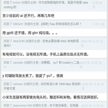
回复了 hrzlvn 创建的主题
作为控制欲强的开发，我是不接受 vibe
2 月 28
›
日
coding 的
至少目前的 ai 还不行，再等几年吧
回复了 QS0x01 创建的主题
[调研] Trae 的体验现在怎么样 ？
2 月 3 日
›
用 gpt5 还不错，用 glm 纯垃圾。。。
回复了 AkAJOIN 创建的主题
还有必要自建 NAS 本地影视
2025 年 12 月 19
›
日
库吗？
有电视就可以，没电视无所谓。手机上画质垃圾点无所谓。
回复了 Jacefan 创建的主题
决赛圈， yu7 和 model y 二选
2025 年 12 月 19
›
日
一
y 的辅助驾驶太贵了，我提了 yu7 ，很爽
回复了 cshwen 创建的主题
问问有没小米 76W Max 快充的
2025 年 12 月 19
›
日
平替方案
小米生态链有两家做充电头的，酷态科和米物。看情况选择就好。
回复了 jasonchen168 创建的主题
关于居住噪音，见效最
2025 年 12 月 19
›