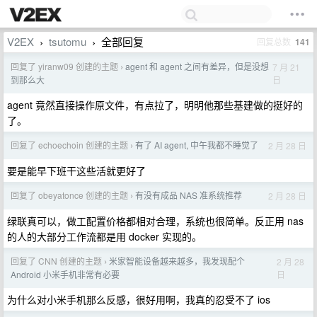
V2EX
tsutomu
全部回复
回复总数
141
›
›
回复了 yiranw09 创建的主题
agent 和 agent 之间有差异，但是没想
7 月 21
›
日
到那么大
agent 竟然直接操作原文件，有点拉了，明明他那些基建做的挺好的
了。
回复了 echoechoin 创建的主题
有了 AI agent, 中午我都不睡觉了
2 月 28 日
›
要是能早下班干这些活就更好了
回复了 obeyatonce 创建的主题
有没有成品 NAS 准系统推荐
2 月 28 日
›
绿联真可以，做工配置价格都相对合理，系统也很简单。反正用 nas
的人的大部分工作流都是用 docker 实现的。
回复了 CNN 创建的主题
米家智能设备越来越多，我发现配个
2 月 28
›
日
Android 小米手机非常有必要
为什么对小米手机那么反感，很好用啊，我真的忍受不了 ios