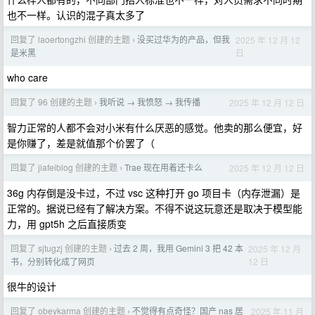
也不一样。认识的混子真太多了
回复了 laoertongzhi 创建的主题
没买过华为的产品，但我
2025 年 12 月 12
›
日
是米黑
who care
回复了 96 创建的主题
我听说 → 我愤怒 → 我传播
2025 年 12 月 12 日
›
智力正常的人都不会对小米有什么厌恶的感觉。他卖的那么便宜，好
是你赚了，差是就值那个价罢了（
回复了 jiafeiblog 创建的主题
Trae 现在用着还卡么
2025 年 12 月 12 日
›
36g 内存倒是没卡过，不过 vsc 这种打开 go 项目卡（内存泄漏）是
正常的。据说已经有了解决方案。不得不说这玩意还是取决于模型能
力，用 gpt5h 之后直接质变
回复了 sjtugzj 创建的主题
过去 2 周，我用 Gemini 3 把 42 本
2025 年 12 月
›
12 日
书，分别转化成了网页
很牛的设计
回复了 obeykarma 创建的主题
不觉得有点奇怪？国产 nas 居
2025 年 11 月
›