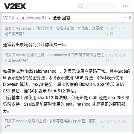
V2EX
unclewang81
全部回复
回复总数
5
›
›
回复了 visualbasic 创建的主题
域名注册第一年优惠，还要给
2019 年 6 月
›
14 日
域名续费吗？
通常转出原域名商会让你续费一年
回复了 leavic 创建的主题
/etc/shadow 中的密码字符串是经过
2019 年 4 月
›
18 日
什么编码的吗？
如果格式为”$id$salt$hashed ”，则表示该用户密码正常。其中$id$的
id 表示密码的加密算法，$1$表示使用 MD5 算法，$2a$表示使用
Blowfish 算法，”$2y$”是另一算法长度的 Blowfish,”$5$”表示 SHA-
256 算法，而”$6$”表示 SHA-512 算法，
目前基本上都使用 sha-512 算法的，但无论是 md5 还是 sha-256 都
仍然支持。$salt$是加密时使用的 salt，hashed 才是真正的密码部
分。
回复了 haopic 创建的主题
求推荐经典黑白帆布鞋，哪家
2019 年 3 月 28
›
日
好？