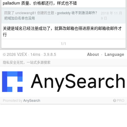
palladium 质量、价格都还行，样式也不错
回复了 unclewang81 创建的主题
godaddy 收不到激活邮件？
2018 年 11 月
›
9 日
把域加白名单也没用
关键是域名已经注册成功了，就算改邮箱也得进原来的邮箱收邮件才
行
1/1
© 2026 V2EX · 14ms · 3.9.8.5
About
·
Language
隐私安全无忧，一站式多源搜索
Promoted by
AnySearch
PRO