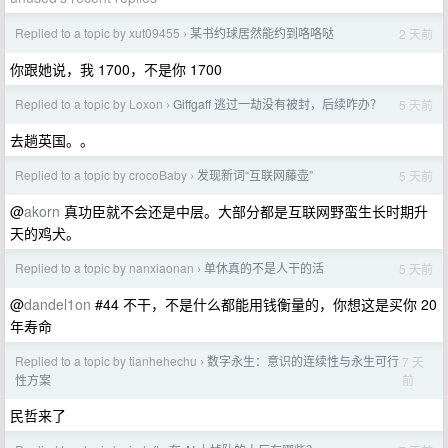
Replied to a topic by xut09455
某书约球居然能约到咯咯哒
2 天前
›
你跟她说，我 1700，不是你 1700
Replied to a topic by Loxon
Giffgaff 逃过一劫没有被封，后续咋办？
5 天前
›
去趟英国。。
Replied to a topic by crocoBaby
发现新词“互联网藤壶”
5 天前
›
@
akorn
真功臣就不会还是中层。大部分都是互联网野蛮生长时期升
天的鸡犬。
Replied to a topic by nanxiaonan
单休真的不是人干的活
5 天前
›
@
dandel1on
#44 不干，不是什么都能用钱衡量的，你想这是买你 20
年寿命
Replied to a topic by tianhehechu
数字永生：意识的连续性与永生可行
7 天
›
前
性方案
民哲来了