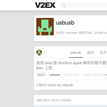
usbusb
V2EX member #587364, joined on
usbusb
提问
技术
发现 beta 版 dropbox spark 邮件
Mac 上用
Apple
•
usbusb
•
Sep 8, 2023
• Lastly replied by
r
More topics by usbusb
»
usbusb's recent replies