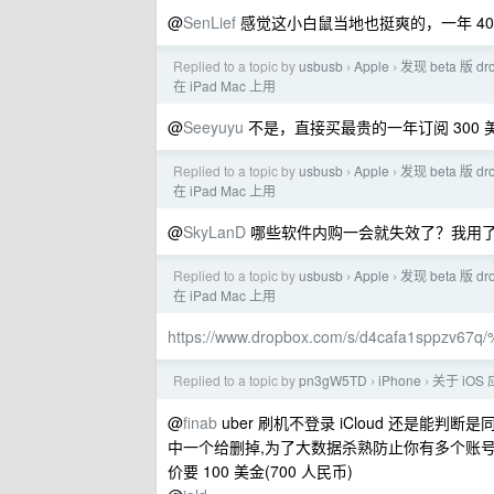
@
SenLief
感觉这小白鼠当地也挺爽的，一年 400 
Replied to a topic by
usbusb
Apple
发现 beta 版
›
›
在 iPad Mac 上用
@
Seeyuyu
不是，直接买最贵的一年订阅 300 美
Replied to a topic by
usbusb
Apple
发现 beta 版
›
›
在 iPad Mac 上用
@
SkyLanD
哪些软件内购一会就失效了？我用
Replied to a topic by
usbusb
Apple
发现 beta 版
›
›
在 iPad Mac 上用
https://www.dropbox.com/s/d4cafa1sppzv
Replied to a topic by
pn3gW5TD
iPhone
关于 iOS
›
›
@
finab
uber 刷机不登录 iCloud 还是能
中一个给删掉,为了大数据杀熟防止你有多个账号
价要 100 美金(700 人民币)