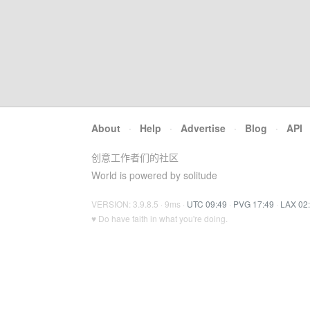
About
·
Help
·
Advertise
·
Blog
·
API
创意工作者们的社区
World is powered by solitude
VERSION: 3.9.8.5 · 9ms ·
UTC 09:49
·
PVG 17:49
·
LAX 02
♥ Do have faith in what you're doing.