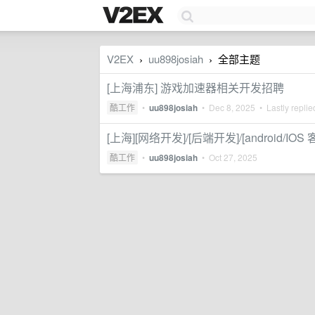
V2EX
uu898josiah
全部主题
›
›
[上海浦东] 游戏加速器相关开发招聘
酷工作
•
uu898josiah
•
Dec 8, 2025
• Lastly repli
[上海][网络开发]/[后端开发]/[android/IO
酷工作
•
uu898josiah
•
Oct 27, 2025