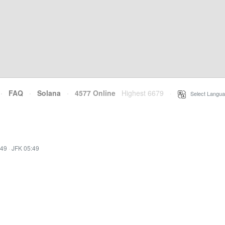
·
FAQ
·
Solana
·
4577 Online
Highest 6679
·
Select Langua
:49
·
JFK 05:49