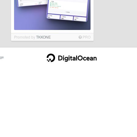
Promoted by
TKKONE
PRO
ge