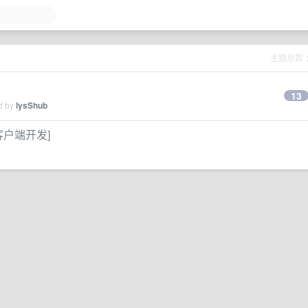
主题总数
13
ed by
lysShub
S 客户端开发]