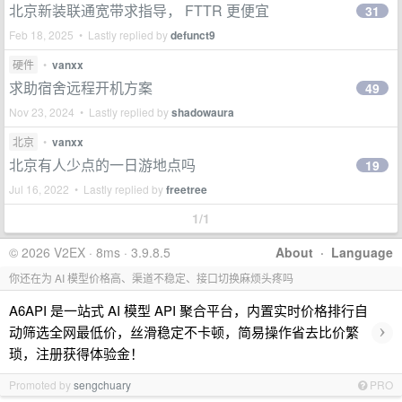
北京新装联通宽带求指导， FTTR 更便宜
31
Feb 18, 2025 • Lastly replied by
defunct9
硬件
•
vanxx
求助宿舍远程开机方案
49
Nov 23, 2024 • Lastly replied by
shadowaura
北京
•
vanxx
北京有人少点的一日游地点吗
19
Jul 16, 2022 • Lastly replied by
freetree
1/1
© 2026 V2EX · 8ms · 3.9.8.5
About
·
Language
你还在为 AI 模型价格高、渠道不稳定、接口切换麻烦头疼吗
A6API 是一站式 AI 模型 API 聚合平台，内置实时价格排行自
›
动筛选全网最低价，丝滑稳定不卡顿，简易操作省去比价繁
琐，注册获得体验金！
Promoted by
sengchuary
PRO