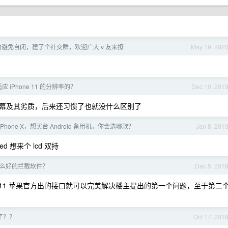
避免自闭，建了个社交群，欢迎广大 v 友来撩
May 19, 202
 iPhone 11 的分辨率的？
Dec 10, 201
觉屏幕及其劣质，后来还习惯了也就没什么区别了
Phone X，想买台 Android 备用机，你会选哪款？
Jan 8, 201
 想来个 lcd 双持
有什么好的拦截软件？
Dec 5, 201
s11 苹果官方出的接口就可以完美解决楼主提出的第一个问题，至于第二
挂了？？
Oct 17, 201