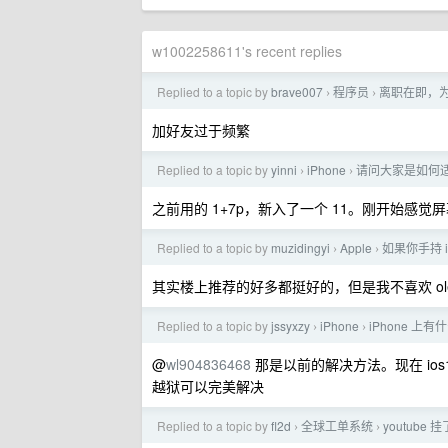
w1002258611's recent replies
Replied to a topic by
brave007
程序员
离职在即，为
›
›
加好友过于频繁
Replied to a topic by
yinni
iPhone
请问大家是如何适应
›
›
之前用的 1+7p，新入了一个 11。刚开始感
Replied to a topic by
muzidingyi
Apple
如果你手持 i
›
›
其实楼上推荐的好多都挺好的，但是我不喜欢 oled
Replied to a topic by
jssyxzy
iPhone
iPhone 上
›
›
@
wl904836468
那是以前的解决方法。现在 io
越狱可以完美解决
Replied to a topic by
fl2d
全球工单系统
youtube 
›
›