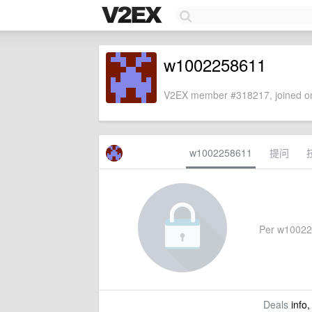
w1002258611
V2EX member #318217, joined on
w1002258611
提问
Per w1002258
Deals
info,