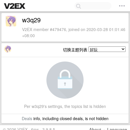
w3q29
V2EX member #479476, joined on 2020-03-28 01:01:46
+08:00
切换主题列表
Per w3q29's settings, the topics list is hidden
Deals
info, including closed deals, is not hidden
© 2026 V2EX · 6ms · 3.9.8.5
About
·
Language