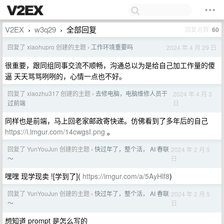
V2EX
w3q29
全部回复
回复总数
60
›
›
回复了 xiaohupro 创建的主题
工作环境重要吗
2024 年 4 月 29 日
›
很重要，跟同组同事交流不顺畅，沟通总以为是给自己加工作量的傻
逼 天天骂骂咧咧的，心情一点也不好。
回复了 xiaozhu317 创建的主题
去修电脑，电脑维修人员干
2024 年 4 月 3
›
日
过前端
同样也是前端，马上回老家邮政寄快递。仿佛看到了多年后的自己
https://i.imgur.com/14cwgsI.png
。
回复了 YunYouJun 创建的主题
快过年了，整个活， AI 春联
2024 年 2 月 5
›
日
～
嘿嘿 现学现卖 ![学到了](
https://imgur.com/a/5AyHlf8
)
回复了 YunYouJun 创建的主题
快过年了，整个活， AI 春联
2024 年 2 月 5
›
日
～
想知道 prompt 是怎么写的