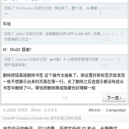
回复了 YunYouJun 创建的主题
快过年了，整个活， AI 春联
2024 年 2 月 5
›
日
～
牛哇
回复了 yitdlxl 创建的主题
全网最低价的 GPT-4-32k API，价格
2023 年 11 月
›
1 日
为官网的三分之一
id：f2u22 感谢！
回复了 nexmoe 创建的主题
🔥兴奋！🎉 小舒同学登顶今日即
2023 年 7 月
›
19 日
刻产品发布会！
删除按钮直接删除书签 这个操作太抽象了。刚设置好新标签页就发现
一些不想展示出来的页面在第一行。点了删除之后连提示都没有就从
书签中删除了🐶。哪怕把删除换成隐藏也好理解一些
1/3
© 2026 V2EX · 30ms · 3.9.8.5
About
·
Language
ChatGPT plus/pro,Claude pro 官方正版订阅代充值
充您自己的帐号，可以续费，不绑定任何 ID 和卡，长期稳定