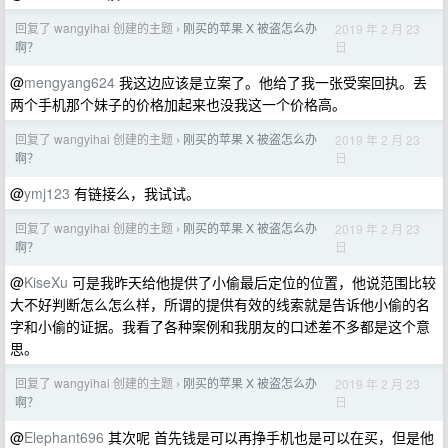
回复了 wangyihai 创建的主题
刚买的苹果 X 被盗怎么办
2019 年 2 月 23
›
日
啊？
@
mengyang624
我这边应该是立案了。他给了我一张受案回执。丢
两个手机那个妹子的价格加起来也没我这一个价格高。
回复了 wangyihai 创建的主题
刚买的苹果 X 被盗怎么办
2019 年 2 月 23
›
日
啊？
@
ymj123
有链接么，我试试。
回复了 wangyihai 创建的主题
刚买的苹果 X 被盗怎么办
2019 年 2 月 23
›
日
啊？
@
KiseXu
可是我昨天给他提供了小偷最后定位的位置，他说范围比较
大不好判断怎么怎么样，所谓的提供有效的线索就是告诉他小偷的名
字和小偷的证据。我看了各种案例和我朋友的口述差不多都是这个意
思。
回复了 wangyihai 创建的主题
刚买的苹果 X 被盗怎么办
2019 年 2 月 23
›
日
啊？
@
Elephant696
其次呢 首先钱是可以再挣手机也是可以在买，但是他