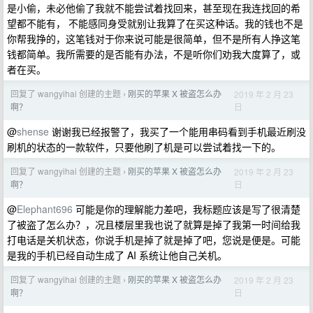
是小偷，未必他偷了我就不能尝试着找回来，甚至现在我连找回的希
望都不能有， 不能感同身受就别让我算了在买这种话。我的钱也不是
你帮我挣的，这笔钱对于你来说可能是很简单，但不是所有人挣这笔
钱都简单。我所需要的是否能有办法，不是听你们劝我大度算了，或
者在买。
回复了 wangyihai 创建的主题
刚买的苹果 X 被盗怎么办
2019 年 2 月 23
›
日
啊？
@
shense
谢谢我已经报警了，我买了一个能用串码看到手机最近刷没
刷机的状态的一款软件，只要他刷了机是可以尝试着找一下的。
回复了 wangyihai 创建的主题
刚买的苹果 X 被盗怎么办
2019 年 2 月 23
›
日
啊？
@
Elephant696
可能是你的理解能力差吧，我标题应该是写了很清楚
了被盗了怎么办？，况且楼层里我也说了就算是掉了我第一时间给我
打电话是关机状态，你说手机是掉了就是掉了吧，您说是便是。可能
是我的手机已经自动生成了 AI 系统让他自己关机。
回复了 wangyihai 创建的主题
刚买的苹果 X 被盗怎么办
2019 年 2 月 23
›
日
啊？