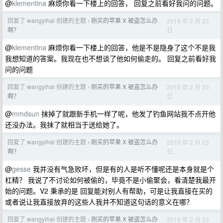
@
klementina
麻烦你看一下楼上的回答， 回复之前看好我问的问题。
回复了 wangyihai 创建的主题
刚买的苹果 X 被盗怎么办
2019 年 2 月 23
›
日
啊？
@
klementina
麻烦你看一下楼上的回答，他是不是隐身了这个不是我
我想知道的答案。我现在也不想谈了他如何偷走的。 回复之前看好我
问的问题
回复了 wangyihai 创建的主题
刚买的苹果 X 被盗怎么办
2019 年 2 月 23
›
日
啊？
@
mmdsun
抹掉了就跟新手机一样了呢，他发了钓鱼网站我不点开他
还没办法。我抹了就相当于送给她了。
回复了 wangyihai 创建的主题
刚买的苹果 X 被盗怎么办
2019 年 2 月 23
›
日
啊？
@
gesse
我并没有气急败坏，但是有的人是听不懂呢还是本身就是个
杠精？ 我说了不讨论如何被偷的，毕竟不是小偷聚会，看清楚我最开
始的问题。V2 秉承的是 回复能对别人有帮助，可是让我直接在买的
或者说让我直接放弃的这些人我并不知道这句话的意义在哪？
回复了 wangyihai 创建的主题
刚买的苹果 X 被盗怎么办
2019 年 2 月 23
›