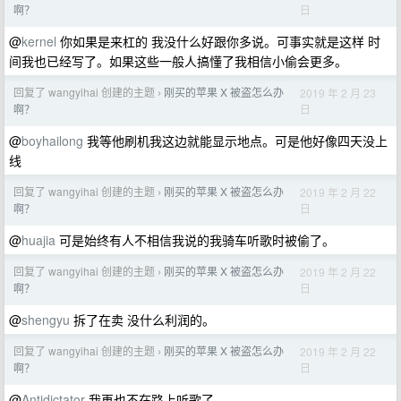
日
啊？
@
kernel
你如果是来杠的 我没什么好跟你多说。可事实就是这样 时
间我也已经写了。如果这些一般人搞懂了我相信小偷会更多。
回复了 wangyihai 创建的主题
刚买的苹果 X 被盗怎么办
2019 年 2 月 23
›
日
啊？
@
boyhailong
我等他刷机我这边就能显示地点。可是他好像四天没上
线
回复了 wangyihai 创建的主题
刚买的苹果 X 被盗怎么办
2019 年 2 月 22
›
日
啊？
@
huajia
可是始终有人不相信我说的我骑车听歌时被偷了。
回复了 wangyihai 创建的主题
刚买的苹果 X 被盗怎么办
2019 年 2 月 22
›
日
啊？
@
shengyu
拆了在卖 没什么利润的。
回复了 wangyihai 创建的主题
刚买的苹果 X 被盗怎么办
2019 年 2 月 22
›
日
啊？
@
Antidictator
我再也不在路上听歌了。