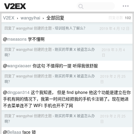
V2EX
wangyihai
全部回复
回复总数
102
›
›
回复了 wangyihai 创建的主题
培训班有人了解么？
2019 年 4 月 12 日
›
@
mseasons
学不懂啊
回复了 wangyihai 创建的主题
刚买的苹果 X 被盗怎么办
2019 年 3 月 4
›
日
啊？
@
wangxiaoaer
你这句 不值得的一提 听得我很舒服
回复了 wangyihai 创建的主题
刚买的苹果 X 被盗怎么办
2019 年 2 月 25
›
日
啊？
@
dingpan314
这个我知道， 但是 find iphone 他这个功能是建立在你
手机有网的情况下，我第一时间已经把我的手机卡注销了。现在她进
不去菜单连不了 WIFI 手机也开不了网
回复了 wangyihai 创建的主题
刚买的苹果 X 被盗怎么办
2019 年 2 月 25
›
日
啊？
@
Bellaaa
face 锁