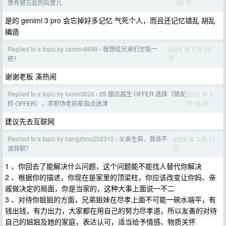
22 日
患有健忘症的玩意儿
是的 genimi 3 pro 会忘掉好多记忆 气死个人，而且还记忆错乱 胡乱
编造
Replied to a topic by carson8899
我想给兄弟们空投一
2025 年 7 月 25
›
日
把！
谢谢老板 凑热闹
Replied to a topic by luolin0826
25 届应届生 OFFER 选择（朋友
2025 年 5
›
月 16 日
的 OFFER），求职场老前辈指点迷津
建议先去互联网
Replied to a topic by hangzhou202310
父亲生病，我该不
2025 年 3 月 31
›
日
该辞职？
1 、你回去了能解决什么问题，这个问题能不能找人替代你解决
2 、根据你的描述，你现在是家里的顶梁柱，你应该改变让你妈、亲
戚做决定的局面，你是当家的，这种大事上面说一不二
3 、对待你姐姐的方面，兄弟姐妹在尽孝上面不可能一碗水端平，有
钱出钱，有力出力，大家都在用自己的努力尽孝道，所以友善的对待
自己的姐姐及她的家庭，表达认可，适当给予情感、物质关怀