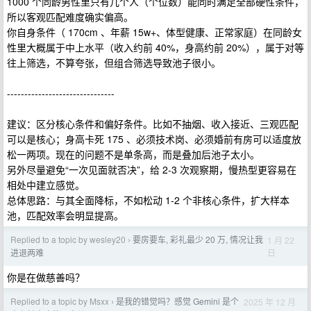
1000 个同龄男性里只有几个人（个位数）能同时满足全部硬性条件，
所以客观匹配难度确实偏高。
你自身条件（ 170cm 、年薪 15w+、体型健康、正常家庭）在同龄女
性里大概属于中上水平（收入约前 40%，身高约前 20%），属于对等
往上筛选，不算夸张，但组合筛选导致池子很小。
-------------------------------
建议：区分核心条件和偏好条件。比如不抽烟、收入接近、三观匹配
可以是核心；身高卡死 175 、必须技术岗、必须婚前有房可以适度放
松一两项。现在的问题不是单条高，而是叠加后池子太小。
另外尽量避免“一次见面就否决”，给 2-3 次观察期，慢热型更容易在
相处中建立感觉。
总体思路：与其全面降标，不如松动 1-2 个非核心条件，扩大样本
池，匹配效率会明显提高。
Replied to a topic by wesley20
要房要车, 彩礼最少 20 万, 情况让我
1 月 22
›
日
进退两难
你是在做慈善吗？
Replied to a topic by Msxx
是我的错觉吗？感觉 Gemini 是个
2025 年 12 月
›