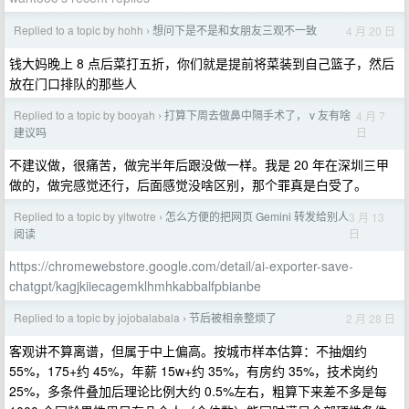
Replied to a topic by hohh
想问下是不是和女朋友三观不一致
4 月 20 日
›
钱大妈晚上 8 点后菜打五折，你们就是提前将菜装到自己篮子，然后
放在门口排队的那些人
Replied to a topic by booyah
打算下周去做鼻中隔手术了， v 友有啥
4 月 7
›
日
建议吗
不建议做，很痛苦，做完半年后跟没做一样。我是 20 年在深圳三甲
做的，做完感觉还行，后面感觉没啥区别，那个罪真是白受了。
Replied to a topic by yitwotre
怎么方便的把网页 Gemini 转发给别人
3 月 13
›
日
阅读
https://chromewebstore.google.com/detail/ai-exporter-save-
chatgpt/kagjkiiecagemklhmhkabbalfpbianbe
Replied to a topic by jojobalabala
节后被相亲整烦了
2 月 28 日
›
客观讲不算离谱，但属于中上偏高。按城市样本估算：不抽烟约
55%，175+约 45%，年薪 15w+约 35%，有房约 35%，技术岗约
25%，多条件叠加后理论比例大约 0.5%左右，粗算下来差不多是每