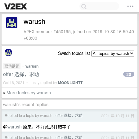
warush
V2EX member #450195, joined on 2019-10-30 16:59:40
+08:00
Switch topics list
职场话题
•
warush
offer 选择，求助
20
Oct 16, 2021 • Lastly replied by
MOONLIGHTT
More topics by warush
»
warush's recent replies
Replied to a topic by warush
offer 选择，求助
2021 年 10 月 11 日
›
@
warush
原来，不好意思打错字了
Replied to a topic by warush
offer 选择，求助
2021 年 10 月 11 日
›