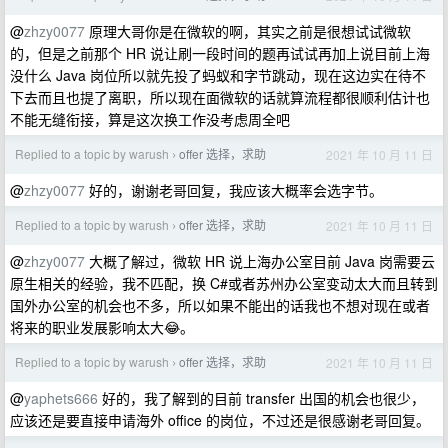
@
zhzy0077
原理大哥你是在微软的啊，其实之前是很想试试微软
的，但是之前那个 HR 说让刷一段时间的题再试试再加上说目前上海
没什么 Java 岗位所以就先投了蚂蚁和字节跳动，现在这边实在待不
下去而且也提了离职，所以现在面微软的话就算流程都很顺利估计也
不能无缝衔接，算是这次换工作没考虑周全吧
Replied to a topic by warush
offer 选择，求助
2021 年 10 月 11 日
›
@
zhzy0077
好的，谢谢老哥回复，我应该大概率会选字节。
Replied to a topic by warush
offer 选择，求助
2021 年 10 月 11 日
›
@
zhzy0077
大概了解过，微软 HR 说上海办公室目前 Java 岗需要云
原生相关的经验，我不匹配，换 C#或者苏州办公室变动太大而且转到
国外办公室的机会也不多，所以如果不能出的话我也不想对现在或者
将来的职业发展影响太大😂。
Replied to a topic by warush
offer 选择，求助
2021 年 10 月 11 日
›
@
yaphets666
好的，我了解到的目前 transfer 出国的机会也很少，
应该还是要直接申请海外 office 的岗位，不过还是很感谢老哥回复。