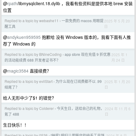
@
rpath
/libmysqlclient.18.dylib ，我看有些资料是提供本地 brew 安装
位置
Replied to a topic by webashe11
一款免费的 macos 用眼提
2025 年 5 月 20
›
日
醒工具
@
andykuen959595
抱歉哈 没有 Windows 版本的，我看下面有人推
荐了 Windows 的
Replied to a topic by BNineCoding
app store 现在充值 9 折优惠
2025 年 1
›
月 24 日
的活动能续费 688 开发者证书不？
@
magic3584
直接续费？
Replied to a topic by evilStart
为什么现在订阅费都不以 .99
2025 年 1 月 20
›
日
结尾了？
给人无形中少了$1 的错觉?
Replied to a topic by Colderer
今天生日，送给自己的礼物，
2024 年 11 月 6
›
日
氪了 488
生日快乐！！
Replied to a topic by 0526
[抽奖] 媳妇儿蛋糕店的纯手工月饼
2024 年 8 月
›