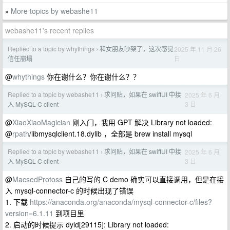
More topics by webashe11
»
webashe11's recent replies
Replied to a topic by whythings
和女朋友吵架了，这次感觉
2025 年 11 月 26
›
日
信任崩塌
@
whythings
你在谢什么？你在谢什么？？
Replied to a topic by webashe11
求问贴，如果在 swiftUI 中接
2025 年 6 月
›
3 日
入 MySQL C client
@
XiaoXiaoMagician
刚入门，我用 GPT 解决 Library not loaded:
@
rpath
/libmysqlclient.18.dylib ，全部是 brew install mysql
Replied to a topic by webashe11
求问贴，如果在 swiftUI 中接
2025 年 6 月
›
3 日
入 MySQL C client
@
MacsedProtoss
自己的写的 C demo 确实可以直接调用，但是在接
入 mysql-connector-c 的时候出现了错误
1. 下载
https://anaconda.org/anaconda/mysql-connector-c/files?
version=6.1.11
到项目里
2. 启动的时候提示 dyld[29115]: Library not loaded: