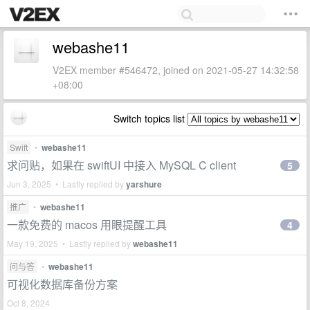
webashe11
V2EX member #546472, joined on 2021-05-27 14:32:58
+08:00
Switch topics list
Swift
•
webashe11
求问贴，如果在 swiftUI 中接入 MySQL C client
5
Jun 3, 2025 • Lastly replied by
yarshure
推广
•
webashe11
一款免费的 macos 用眼提醒工具
4
May 19, 2025 • Lastly replied by
webashe11
问与答
•
webashe11
可视化数据库备份方案
Oct 8, 2024