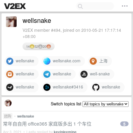
wellsnake
V2EX member #494, joined on 2010-05-21 17:17:14
+08:00
14
52
20
wellsnake
wellsnake.com
上海
wellsnake
wellsnake
well-snake
wellsnake
wellsnake#3416
wellsnake
Switch topics list
团购
•
wellsnake
常年自自用 office365 家庭版多出 1 个车位
5
Apr 3, 2021 • Lastly replied by
kevinlexming