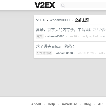
V2EX
whoami0000
全部主题
›
›
离谱，京东买的内存条，申请售后之后寄
京东
•
whoami0000
•
Jan 16
• Lastly replied by
wh
求个馒头 mteam 的药💊
分享邀请码
•
whoami0000
•
Feb 19, 2023
• Lastly 
About
·
Help
·
Advertise
·
Blog
·
API