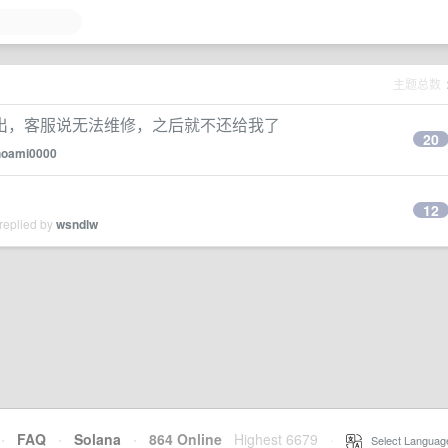
主题总数
出，客服说无法维修，之后就不还给我了
20
oami0000
12
replied by
wsndlw
·
FAQ
·
Solana
·
864 Online
Highest 6679
·
Select Languag