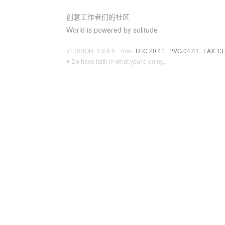
创意工作者们的社区
World is powered by solitude
VERSION: 3.9.8.5 · 7ms ·
UTC 20:41
·
PVG 04:41
·
LAX 13
♥ Do have faith in what you're doing.