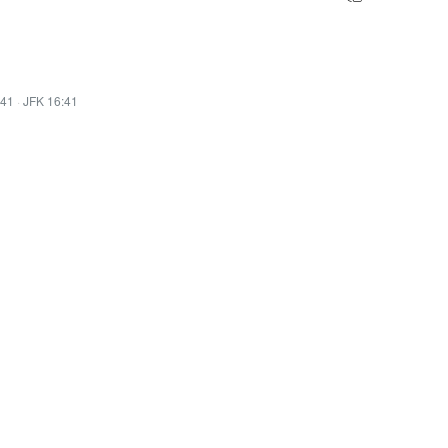
:41
·
JFK 16:41