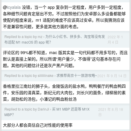
@
icyalala
没错，当一个 app 复杂到一定程度，用户多到一定程度，
各种细节问题肯定层出不穷。不过按照他们为安卓那么多设备都能够
使配的程度来说，m1 适配的难度不应该高过安卓。所以我猜测应该
不是兼容性问题，更多是其他方面的考虑。
Replied to a topic by mz
为什么小红书、拼多多、淘宝等没有发
2022 年 1
›
月 4 日
布适配 M1 macOS 的 app 呢？
评论区的 99%都不知道，mac 版其实是一句代码都不用多写的，而且
默认是直接上架的。所以所谓“用户量少，不值得”这句基本存在问
题。其他的问题估计还是灰产黑产问题。
Replied to a topic by siiiiiiinake
求推荐南京十一旅游攻略~
2021 年 9 月 14 日
›
香格里拉江南灶的狮子头，金陵饭店的盐水鸭，鸭鸭餐厅的鸭血鸭四
件，安乐园的清真菜，新纪元的大肉包，刘长兴的面条，绿柳居的素
菜，胡劲松的汤包，小潘记的鸭血粉丝汤
Replied to a topic by DarinJi
买 M1 MBP 还是等 M1X
2021 年 8 月 18
›
日
MBP？
大部分人都会高估自己对性能的使用率