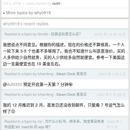
Oct 3, 2018 • Lastly replied by
uuair
More topics by why0918
»
why0918's recent replies
Replied to a topic by Gnnbb
抗原这玩意怎么买？
2022 年 12 月 19 日
›
我想说点不同意见。根据你的描述，现在的价格还不算很高，一个人
一轮下来 3-5 个也差不多够用了。我也不知道什么叫恶意涨价，买的
人多供给少自然就贵，买的人少供给多自然就便宜。参考一下美国这
边一支最便宜也在 10 美金左右。
Replied to a topic by fuhanfeng
Steam Deck 首发日
2022 年 3 月 3 日
›
@
duht333
预定开启第一天第 7 分钟🤪
Replied to a topic by fuhanfeng
Steam Deck 首发日
2022 年 2 月 28 日
›
我的 12 月推迟到 2 月，首发日还没收到邮件，只能看 7 号运气怎么
样了😔
Replied to a topic by mz
为什么小红书、拼多多、淘宝等没有发
2022 年 1
›
月 5 日
布适配 M1 macOS 的 app 呢？