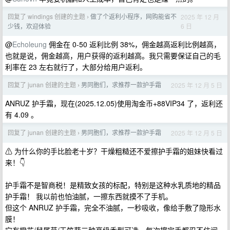
回复了 windings 创建的主题
做了个返利小程序，网购能省不
2025 年 12 月
›
6 日
少钱，欢迎体验
@
Echoleung
佣金在 0-50 返利比例 38%，佣金越高返利比例越高，
也就是说，佣金越高，用户获得的返利越高。我只需要保证自己的毛
利率在 23 左右就行了，大部分给用户返利。
回复了 junan 创建的主题
男同胞们，求推荐一款护手霜
2025 年 12 月 5 日
›
ANRUZ 护手霜，现在(2025.12.05)使用淘金币+88VIP34 了，返利还
有 4.09 。
回复了 junan 创建的主题
男同胞们，求推荐一款护手霜
2025 年 12 月 5 日
›
⚠ 为什么你的手比脸老十岁？干燥粗糙还不爱擦护手霜的姐妹快看过
来！👇
护手霜不是智商税！是精致女孩的标配，特别是这种水乳质地的精品
护手霜！ 我以前也怕油腻，一擦东西就摸不了手机。
但这个 ANRUZ 护手霜，完全不油腻，一秒吸收，像给手敷了隐形水
膜！