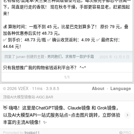
它有橙花/鼠尾草/天竺葵三种高级香型可选，每次擦完手都忍不住闻一
下，简直是行走的香氛！ 现在秋冬干燥，手部更容易显老，赶紧囤起
来！
💰 算账时间：一瓶不到 45 元，比星巴克划算多了！ 原价 79 元，叠
加各种优惠券后实付 48.73 元。
✅ 到手价：48.73 元/瓶 ✅ 确认收货返利：4.09 元 ✅ 最终实付：
44.64 元！
回复了 junan 创建的主题
男同胞们，求推荐一款护手霜
2025 年 12 月 5 日
›
只有我想推广我的购物省钱返利平台不？ ^~^
1/1
© 2026 V2EX · 11ms · 3.9.8.5
About
·
Language
顶级AI大模型镜像站-AIGC.BAR
👋 嗨咯！这里是ChatGPT镜像、Claude镜像 和 Grok镜像，
›
以及AI大模型API一站式服务站点~点击图片跳转，立即体验
丰富的主流AI镜像！✨
Promoted by
frostpg11
PRO