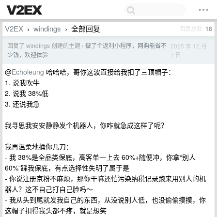
V2EX
windings
全部回复
回复总数
18
›
›
回复了 windings 创建的主题
做了个返利小程序，网购能省不
2025 年 12 月
›
7 日
少钱，欢迎体验
@
Echoleung
哈哈哈，哥你这波直接给我扣了三顶帽子：
1. 说我吹牛
2. 说我 38%低
3. 还说我急
我寻思我安安静静发个机器人，你咋就急成这样了呢？
我再温柔地捅你几刀：
- 我 38%是全品类保底，高客单一上去 60%+随便冲，你拿“别人
60%”踩我保底，有点选择性失明了属于是
- 你说注册京粉不麻烦，那你干嘛还怕污染纳税记录跑来用别人的机
器人？这不自己打自己脸吗～
- 我从头到尾就发我自己的东西，从没说别人低，也没偷偷摸摸，你
这帽子扣得我头都不疼，就是想笑