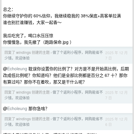
总之：
你继续守护你的 60%信仰，我继续稳我的 38%保底+高客单拉满
谁也别拦谁赚钱，大家一起香～
我瓜吃完了，喝口水压压惊
你慢慢急，我先撤了（跑路保命.jpg ）
回复了 windings 创建的主题
做了个返利小程序，网购能省不
2025 年 12 月
›
7 日
少钱，欢迎体验
@
Echoleung
耽误你设置你的比例了？对方是不是开始高比例，后期
改成低比例呢？你知道吗？他们是全部比例都是百分之 67 十？那你
有算过吗？那你不在着吹，那又是干什么呢？
回复了 windings 创建的主题
做了个返利小程序，网购能省不
2025 年 12 月
›
7 日
少钱，欢迎体验
@
Echoleung
那你急啥？
回复了 windings 创建的主题
做了个返利小程序，网购能省不
2025 年 12 月
›
6 日
少钱，欢迎体验