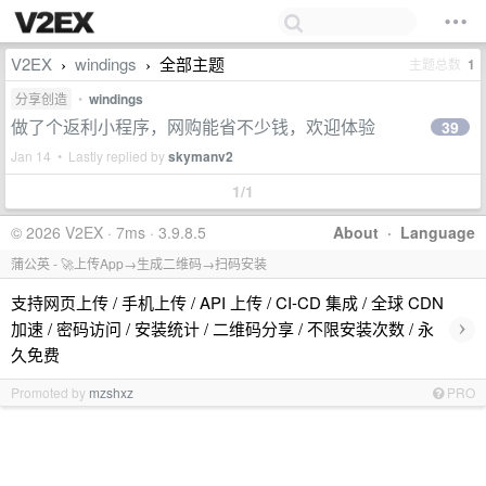
V2EX
windings
全部主题
主题总数
1
›
›
分享创造
•
windings
做了个返利小程序，网购能省不少钱，欢迎体验
39
Jan 14 • Lastly replied by
skymanv2
1/1
© 2026 V2EX · 7ms · 3.9.8.5
About
·
Language
蒲公英 - 🚀上传App→生成二维码→扫码安装
支持网页上传 / 手机上传 / API 上传 / CI-CD 集成 / 全球 CDN
›
加速 / 密码访问 / 安装统计 / 二维码分享 / 不限安装次数 / 永
久免费
Promoted by
mzshxz
PRO