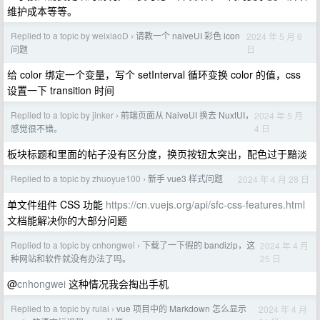
维护成本等等。
Replied to a topic by weixiaoD
请教一个 naiveUI 彩色 icon
2024 年 5 月 6
›
日
问题
给 color 绑定一个变量，写个 setInterval 循环变换 color 的值，css
设置一下 transition 时间
Replied to a topic by jinker
前端页面从 NaiveUI 换去 NuxtUI，
2024 年 5 月
›
4 日
感觉很不错。
板块标题和里面的帖子没有区分度，换页按钮太突出，配色过于黯淡
Replied to a topic by zhuoyue100
新手 vue3 样式问题
2024 年 4 月 28 日
›
单文件组件 CSS 功能
https://cn.vuejs.org/api/sfc-css-features.html
文档能解决你的大部分问题
Replied to a topic by cnhongwei
下载了一下假的 bandizip，这
2024 年 4 月
›
25 日
种网站和软件就没有办法了吗。
@
cnhongwei
这种情况我会掏出手机
Replied to a topic by rulai
vue 项目中的 Markdown 怎么显示
2024 年 4 月
›