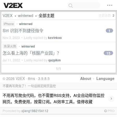
V2EX
winterwd
全部主题
主题总数
2
›
›
iPhone
•
winterwd
Siri 识别不到捷径指令
1
Nov 3, 2023 • Lastly replied by
kevinkoo
水深火热
•
winterwd
怎么看上海的「核酸产业园」？
15
Jul 11, 2022 • Lastly replied by
qazplkm
1/1
© 2026 V2EX · 8ms · 3.9.8.5
About
·
Language
不要再写爬虫了！一句话搞定网页监控
不用再写爬虫代码，也不需要RSS支持，AI全自动帮你监控
›
网页。免费使用，按需订阅。AI效率工具，值得收藏
Promoted by
xjiang1982154112
PRO