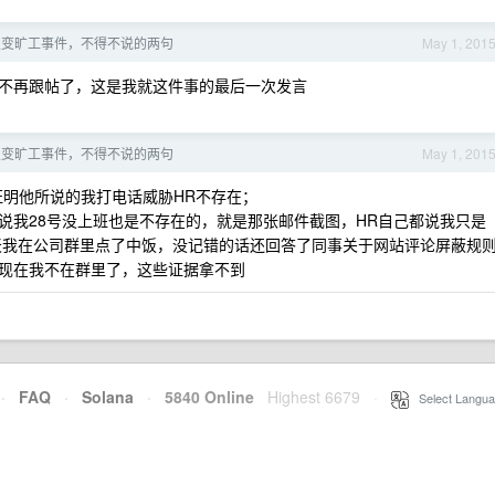
假变旷工事件，不得不说的两句
May 1, 201
不再跟帖了，这是我就这件事的最后一次发言
假变旷工事件，不得不说的两句
May 1, 201
明他所说的我打电话威胁HR不存在；
说我28号没上班也是不存在的，就是那张邮件截图，HR自己都说我只是
那天我在公司群里点了中饭，没记错的话还回答了同事关于网站评论屏蔽规
现在我不在群里了，这些证据拿不到
·
FAQ
·
Solana
·
5840 Online
Highest 6679
·
Select Langua