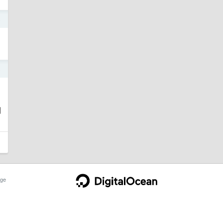
5
5
则
ge