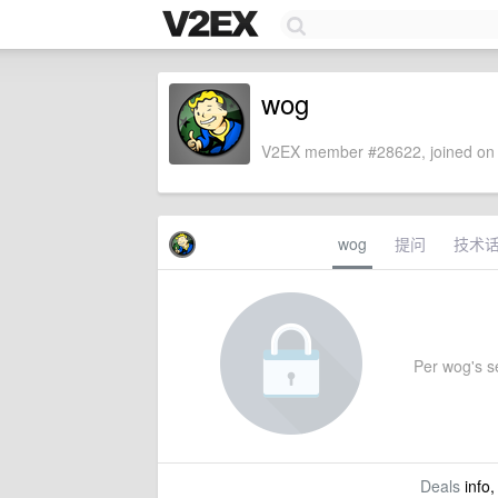
wog
V2EX member #28622, joined on 
wog
提问
技术
Per wog's se
Deals
info,