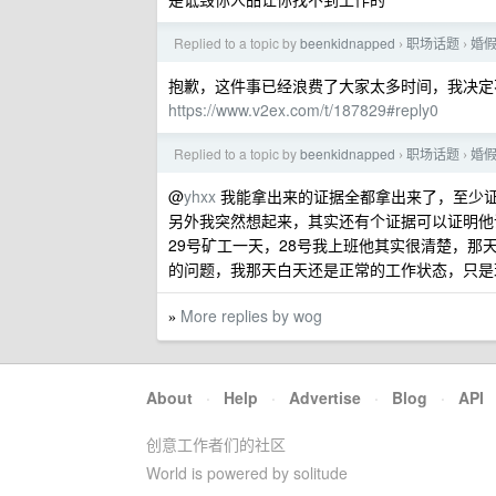
Replied to a topic by
beenkidnapped
职场话题
婚
›
›
抱歉，这件事已经浪费了大家太多时间，我决定
https://www.v2ex.com/t/187829#reply0
Replied to a topic by
beenkidnapped
职场话题
婚
›
›
@
yhxx
我能拿出来的证据全都拿出来了，至少证
另外我突然想起来，其实还有个证据可以证明他
29号矿工一天，28号我上班他其实很清楚，
的问题，我那天白天还是正常的工作状态，只是
More replies by wog
»
About
·
Help
·
Advertise
·
Blog
·
API
创意工作者们的社区
World is powered by solitude