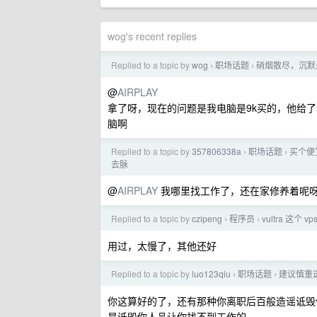
wog's recent replies
Replied to a topic by
wog
职场话题
硝烟散尽，沉默
›
›
@
AIRPLAY
拿了呀，现在的问题是我电脑是9k买的，他给了我
脑啊
Replied to a topic by
357806338a
职场话题
买个便
›
›
去脉
@
AIRPLAY
我哪里找工作了，还在家修养着呢
Replied to a topic by
czipeng
程序员
vultra 这个 v
›
›
用过，太慢了，其他还好
Replied to a topic by
luo123qiu
职场话题
建议慎重
›
›
你这算好的了，还有那种你离职后百般造谣诋毁
是诋毁你人品让你找不到工作的