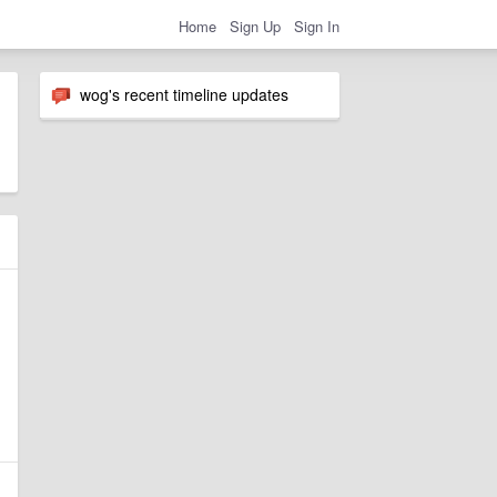
Home
Sign Up
Sign In
wog's recent timeline updates