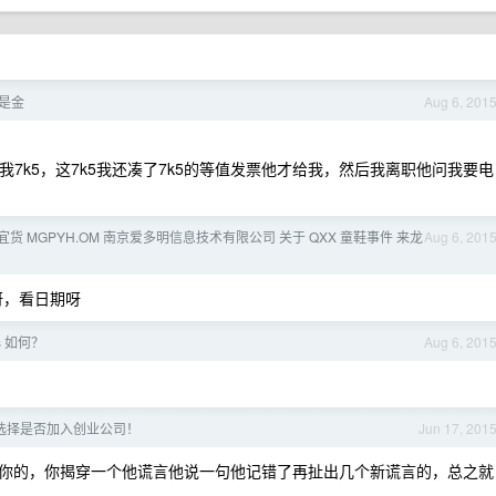
是金
Aug 6, 201
7k5，这7k5我还凑了7k5的等值发票他才给我，然后我离职他问我要电
宜货 MGPYH.OM 南京爱多明信息技术有限公司 关于 QXX 童鞋事件 来龙
Aug 6, 201
呀，看日期呀
ps 如何？
Aug 6, 201
选择是否加入创业公司！
Jun 17, 201
你的，你揭穿一个他谎言他说一句他记错了再扯出几个新谎言的，总之就