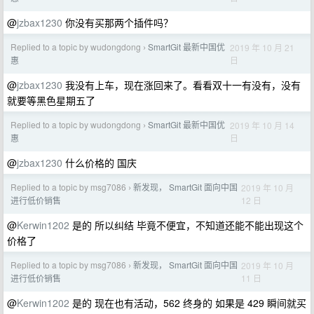
@
jzbax1230
你没有买那两个插件吗？
Replied to a topic by wudongdong
SmartGit 最新中国优
2019 年 10 月 21
›
日
惠
@
jzbax1230
我没有上车，现在涨回来了。看看双十一有没有，没有
就要等黑色星期五了
Replied to a topic by wudongdong
SmartGit 最新中国优
2019 年 10 月 14
›
日
惠
@
jzbax1230
什么价格的 国庆
Replied to a topic by msg7086
新发现， SmartGit 面向中国
2019 年 10 月
›
12 日
进行低价销售
@
Kerwin1202
是的 所以纠结 毕竟不便宜，不知道还能不能出现这个
价格了
Replied to a topic by msg7086
新发现， SmartGit 面向中国
2019 年 10 月
›
11 日
进行低价销售
@
Kerwin1202
是的 现在也有活动，562 终身的 如果是 429 瞬间就买