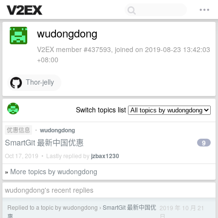
wudongdong
V2EX member #437593, joined on 2019-08-23 13:42:03
+08:00
Thor-jelly
Switch topics list
优惠信息
•
wudongdong
SmartGit 最新中国优惠
9
Oct 17, 2019 • Lastly replied by
jzbax1230
More topics by wudongdong
»
wudongdong's recent replies
Replied to a topic by wudongdong
SmartGit 最新中国优
2019 年 10 月 21
›
日
惠