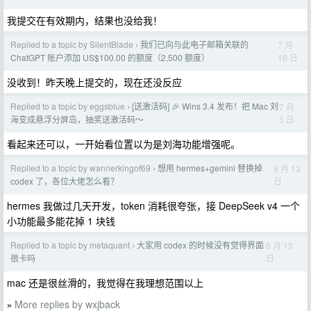
我提交在有效期内，结果也没给我！
Replied to a topic by SilentBlade
我们已向与此电子邮箱关联的
7 月
›
16 日
ChatGPT 账户添加 US$100.00 的额度（2,500 额度）
没收到！昨天晚上提交的，现在还没反应
Replied to a topic by eggsblue
[送激活码] 🎉 Wins 3.4 发布！把 Mac 刘
7 月
›
5 日
海变成悬浮分屏岛，抽奖送激活码～
看起来还可以，一开始看位置以为是刘海功能增强呢。
Replied to a topic by wannerkingof69
想用 hermes+gemini 替换掉
6 月 13
›
日
codex 了，各位大佬怎么看？
hermes 我做过几天开发，token 消耗很夸张，接 DeepSeek v4 一个
小功能最多能花掉 1 块钱
Replied to a topic by metaquant
大家用 codex 的时候没有觉得界面
6 月 13
›
日
很卡吗
mac 还是很丝滑的，我觉得在我理想范围以上
More replies by wxjback
»