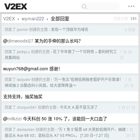
V2EX
wyman222
全部回复
回复总数
131
›
›
回复了 jsomin 创建的主题
发现一个顶级华为域名
3 天前
›
@
dimwoodxi27
某为的手伸的那么长吗？
回复了 jackyLu 创建的主题
花了半年做了一个可转债 + 套利研究工
7 月 22
›
日
具集网站
wuyun768@gmail.com
感谢！
回复了 laojuelv 创建的主题
“万一免五”低佣低两融老倔驴开户巨靠谱！
7 月
›
21 日
继续抽 2 台酷态科小风扇，给大家降降温～
支持支持，抽奖抽奖
回复了 zhuiyun041 创建的主题
今天大 A 是不是又凉了
7 月 21 日
›
@
milkzizi
今天科创 50 涨 10% 了，该能回一大口血了
回复了 daxiaolian 创建的主题
“万 1 免 5”股票 etf 大笑脸低佣开户，抽键
7 月
›
20 日
盘迈从 Ace 68 V2；鼠标迈从 A7 V3 PRO+。 [7.20 日~7.27 日]