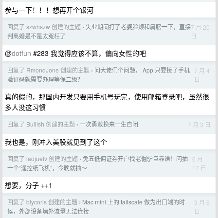
参与一下！！！想再开个银河
回复了 szwhszw 创建的主题
失业期间打了老婆脸颊和肩膀一下，直接
7 月 20
›
日
判离婚是不是太冤枉了
@
dotfun
#283 我觉得应该不算，偏向女性的吧
回复了 RmondJone 创建的主题
问大佬们个问题， App 只要接了手机
7 月 4
›
日
验证码就需要办理等保二级？
真的假的，那国内开发只要用手机号玩完，使用邮箱登录吧，虽然很
多人没这习惯
回复了 Bullish 创建的主题
一次勇敢换来一生自闭
7 月 3 日
›
我也是，刚冲入美股就见到了这个
回复了 laojuelv 创建的主题
免五低佣证券开户找老倔驴巨靠谱！闪抽
6 月
›
17 日
一个“遥控纸飞机”，今晚就抽～
想要，分子 ++1
回复了 blycoris 创建的主题
Mac mini 上的 tailscale 做为出口端的时
3 月 6
›
日
候，外部设备墙外流量无法连接