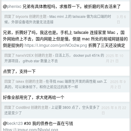
@
phenixc
兄弟有具体教程吗，求推荐一下。被折磨的死去活来了
回复了 blycoris 创建的主题
Mac mini 上的 tailscale 做为出口端的时
3 月 6
›
日
候，外部设备墙外流量无法连接
兄弟，折腾好了吗，我这也是。手机上 tailscale 连接家里 Mac ，国
外网始终上不去，国内网能上但是慢。倒是 mac 所处的局域网链接的
倒是挺快的
https://i.imgur.com/pmNOo2w.png
折腾了三天还没搞定
回复了 hanxiV2EX 创建的主题
日活上万， docker pull 451k 的
2025 年 10
›
月 21 日
开源项目， github star 数量上不去
点赞了，支持一下
回复了 lakex 创建的主题
在寻找 mac 端原生开发的高性能 ssh 工
2025 年 9
›
月 2 日
具的，可以来体验下，和你之前见过的真不一样
好像全部用完了，求大佬再给一个
回复了 ColdBird 创建的主题
上证要 3800 点了，空头变多了
2025 年 8 月 22
›
日
还是变少了
@
beck123
#30 我的债券也一直在亏钱
https://i.imgur.com/NIvxivj.png