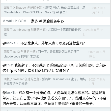
回复了 XShadow 创建的主题
[踢楼] MixAI Hub 正式上线！送
2025 年 8
›
月 19 日
Claude Max、ChatGPT Plus、Sora 等 AI 会员！
MixAiHub.COM
一家多 AI 聚合服务中心
回复了 zombiecong 创建的主题
北京找一个靠谱的设备代
2025 年 8 月 11
›
日
缴
@
asd7160
不是北京人，外地人也可以交灵活就业吗？
回复了 sc13 创建的主题
问一下，各位都是怎么稳定使用
2025 年 8 月
›
10 日
claude code 的啊？求方法
@
chiaf
我被封了，不知道是 ip 的原因还是 iOS 订阅的问题。之前用
这个 ip 没问题，iOS 订阅付钱之后就被封了
回复了 foxkiller 创建的主题
新西兰 Resident Visa 批了，填坑
2025 年 8 月
›
9 日
分享英语学习经验
@
foxkiller
#32 有一个好奇的点，大佬单词是怎么积累的。是建议背
单词，还是在日常学习中比如先看文章和句子，然后文章中的词不会
的再去查，从而积累单词。毕竟词汇量也是很重要的一部分。