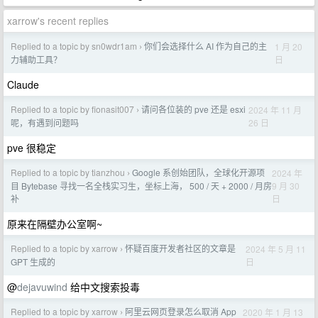
xarrow's recent replies
Replied to a topic by sn0wdr1am
你们会选择什么 AI 作为自己的主
1 月 20
›
日
力辅助工具？
Claude
Replied to a topic by fionasit007
请问各位装的 pve 还是 esxi
2024 年 11 月
›
26 日
呢，有遇到问题吗
pve 很稳定
Replied to a topic by tianzhou
Google 系创始团队，全球化开源项
2024 年
›
9 月 30
目 Bytebase 寻找一名全栈实习生，坐标上海， 500 / 天 + 2000 / 月房
日
补
原来在隔壁办公室啊~
Replied to a topic by xarrow
怀疑百度开发者社区的文章是
2024 年 5 月 11
›
日
GPT 生成的
@
dejavuwind
给中文搜索投毒
Replied to a topic by xarrow
阿里云网页登录怎么取消 App
2020 年 1 月 13
›