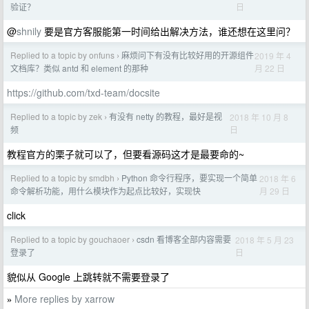
日
验证？
@
shnily
要是官方客服能第一时间给出解决方法，谁还想在这里问？
Replied to a topic by onfuns
麻烦问下有没有比较好用的开源组件
2019 年 4
›
月 22 日
文档库？类似 antd 和 element 的那种
https://github.com/txd-team/docsite
Replied to a topic by zek
有没有 netty 的教程，最好是视
2018 年 10 月 8
›
日
频
教程官方的栗子就可以了，但要看源码这才是最要命的~
Replied to a topic by smdbh
Python 命令行程序，要实现一个简单
2018 年 6
›
月 29 日
命令解析功能，用什么模块作为起点比较好，实现快
click
Replied to a topic by gouchaoer
csdn 看博客全部内容需要
2018 年 5 月 23
›
日
登录了
貌似从 Google 上跳转就不需要登录了
More replies by xarrow
»