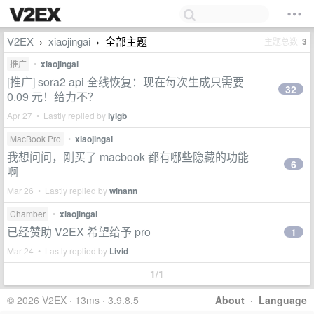
V2EX
xiaojingai
全部主题
主题总数
3
›
›
推广
•
xiaojingai
[推广] sora2 api 全线恢复：现在每次生成只需要
32
0.09 元！给力不？
Apr 27 • Lastly replied by
lylgb
MacBook Pro
•
xiaojingai
我想问问，刚买了 macbook 都有哪些隐藏的功能
6
啊
Mar 26 • Lastly replied by
winann
Chamber
•
xiaojingai
已经赞助 V2EX 希望给予 pro
1
Mar 24 • Lastly replied by
Livid
1/1
© 2026 V2EX · 13ms · 3.9.8.5
About
·
Language