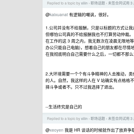
Replied to a topic by
xiiin
职场话题
未签合同试用 3
›
›
@
kaixuanat
有逻辑的嘲讽，很好。
1.公司并没有不给报酬，只是以标题的方式让我
但哪怕公司真的不给报酬我也不打算劳动仲裁。
在工作的这 3 周之内，我无数次在凌晨无限地等待 AS 
办公只能自己电脑)，想着自己的朋友都在尽情
在我彻底明白自己需要什么之后，一切都不那么
2.大环境需要一个个有斗争精神的人去推动，类似
的人。自然，我这样的人在 V 站确实有点格
择斗争或者不。只不过我选择了退出。
--生活终究是自己的
Replied to a topic by
xiiin
职场话题
未签合同试用 3
›
›
@
xeoyen
我是 HR 谈话的时候就作出了放弃