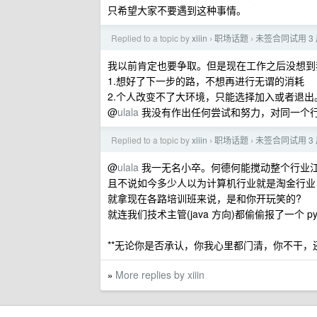
只希望大家不要遇到这种事情。
Replied to a topic by
xiiin
职场话题
未签合同试用 3
›
›
我以前肯定也要争取。但是现在工作之后没想到
1.想好了下一步的路，不想再进行无谓的消耗
2.个人改变不了大环境，只能选择加入或者退
@
ulala
我没有作出任何尝试和努力，对同一个
Replied to a topic by
xiiin
职场话题
未签合同试用 3
›
›
@
ulala
我一无名小卒。何德何能搅动整个行业江
且不说如今多少人以为计算机行业就是淘金行业
就拿现在各路培训班来说，是和你开玩笑的?
就连我们技术主管(java 方向)都偷偷报了一个 py
**无论你是否承认，你我心里都门清，你不干，
More replies by xiiin
»