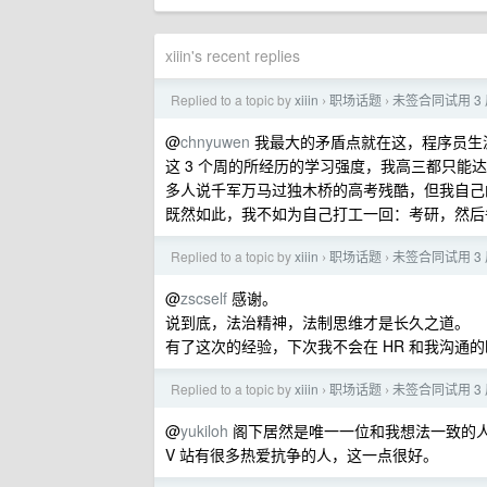
xiiin's recent replies
Replied to a topic by
xiiin
职场话题
未签合同试用 3
›
›
@
chnyuwen
我最大的矛盾点就在这，程序员生涯需要
这 3 个周的所经历的学习强度，我高三都只能达到
多人说千军万马过独木桥的高考残酷，但我自己
既然如此，我不如为自己打工一回：考研，然后
Replied to a topic by
xiiin
职场话题
未签合同试用 3
›
›
@
zscself
感谢。
说到底，法治精神，法制思维才是长久之道。
有了这次的经验，下次我不会在 HR 和我沟通
Replied to a topic by
xiiin
职场话题
未签合同试用 3
›
›
@
yukiloh
阁下居然是唯一一位和我想法一致的人 
V 站有很多热爱抗争的人，这一点很好。