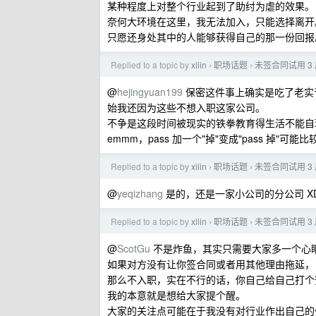
某种程度上对整个行业起到了助纣为虐的效果。
奈何大环境在这里，我无法加入，只能选择离开
只愿还身处其中的人能够获得自己的那一份回报
Replied to a topic by
xiiin
职场话题
未签合同试用 3
›
›
@
hejingyuan199
保密这件事上确实是吃了老实亏。
始我还因为这些不想入职这家公司。
不争是这段时间被现实的铁拳教育得生活不能自理
emmm，pass 加一个"掉"变成"pass 掉"可能
Replied to a topic by
xiiin
职场话题
未签合同试用 3
›
›
@
yeqizhang
是的，还是一家小公司的分公司 XD
Replied to a topic by
xiiin
职场话题
未签合同试用 3
›
›
@
ScotGu
不是炸鱼，其实只需要大家多一个心
如果对方没有让你签合同或者用其他理由拖延，
那么不入职，实在不行的话，你自己给自己打个
我的本意就是想给大家提个醒。
大家的关注点可能在于我没有对行业作出自己的