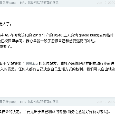
 周后被 pass， HR：你没有给我惊喜的感觉
Jun 10, 202
走人了。
在哪块该死的 2013 年产的 X240 上无穷地 gradle build(公司临时
地在校园里学习，我心里就一股子怨恨自己和想要逃离的冲动。
重要了。
于 V 站提出了
996.icu
的某位站友，我打心底佩服这样的推动行业前进
格不入的意思。任何人都有自己决定自己生活方式的权利，我们可以自由地
 周后被 pass， HR：你没有给我惊喜的感觉
Jun 10, 202
争取权益的决定。主要是出于自己利益的考量(当务之急是好好复习考试)。