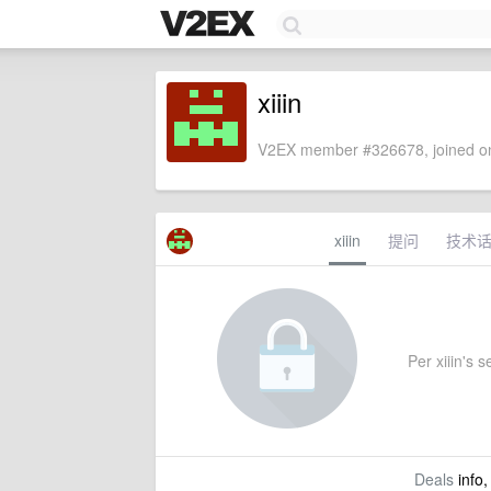
xiiin
V2EX member #326678, joined on
xiiin
提问
技术
Per xiiin's s
Deals
info,