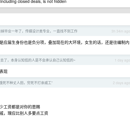
 including closed deals, is not hidden
妹妹毕业一年了，传媒设计类专业，一直找不到工作
3h 34m ag
是应届生身份也是负分项，叠加现在的大环境，女生的话，还是往编制内
下去了，本身认知低的人是不会承认自己认知低的~
1 day ag
表现
“饿死不种丈人田，穷死不打亲戚工”
2 days ag
少工资都是对你的恩赐
戚，理应比别人多要点工资