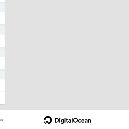
o
4
4
9
ge