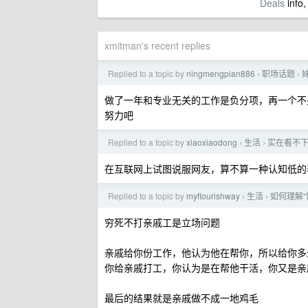
Deals
info,
xmitman's recent replies
Replied to a topic by
ningmengpian886
职场话题
›
›
做了一年和专业无关的工作是负分项，再一个不
努力吧
Replied to a topic by
xiaoxiaodong
生活
实在看不
›
›
在互联网上试图说服网友，算不算一种认知低的
Replied to a topic by
myflourishway
生活
如何理解
›
›
穷死不打亲戚工是立场问题
亲戚给你份工作，他认为他在帮你，所以给你多
你给亲戚打工，你认为是在帮他干活，你又是亲
最后的结果就是亲戚做不成一地鸡毛