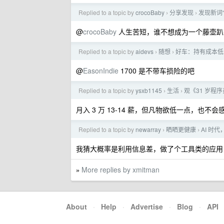
Replied to a topic by
crocoBaby
分享发现
发现新词
›
›
@
crocoBaby
人生苦短，谁不想成为一个藤壶趴
Replied to a topic by
aidevs
随想
好车：持有成本低
›
›
@
EasonIndie
1700 是不带车损险的吧
Replied to a topic by
ysxb1145
生活
观《31 岁程
›
›
月入 3 万 13-14 薪，但凡物欲低一点，也不
Replied to a topic by
newarray
晒晒更健康
AI 时
›
›
我猜大概率是利用信息差，做了个工具类的应用
More replies by xmitman
»
About
·
Help
·
Advertise
·
Blog
·
API