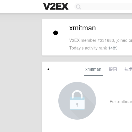
xmitman
V2EX member #231683, joined on
Today's activity rank
1489
xmitman
提问
技
Per xmitman'