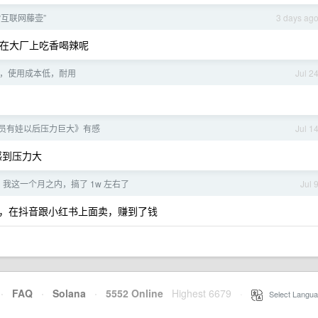
“互联网藤壶”
3 days ag
在大厂上吃香喝辣呢
，使用成本低，耐用
Jul 2
序员有娃以后压力巨大》有感
Jul 1
会感到压力大
代，我这一个月之内，搞了 1w 左右了
Jul 
，在抖音跟小红书上面卖，赚到了钱
·
FAQ
·
Solana
·
5552 Online
Highest 6679
·
Select Langua