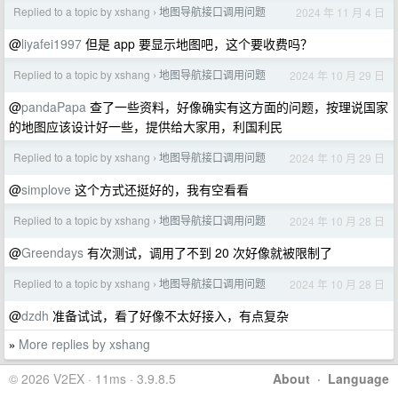
Replied to a topic by xshang
地图导航接口调用问题
2024 年 11 月 4 日
›
@
liyafei1997
但是 app 要显示地图吧，这个要收费吗？
Replied to a topic by xshang
地图导航接口调用问题
2024 年 10 月 29 日
›
@
pandaPapa
查了一些资料，好像确实有这方面的问题，按理说国家
的地图应该设计好一些，提供给大家用，利国利民
Replied to a topic by xshang
地图导航接口调用问题
2024 年 10 月 29 日
›
@
simplove
这个方式还挺好的，我有空看看
Replied to a topic by xshang
地图导航接口调用问题
2024 年 10 月 28 日
›
@
Greendays
有次测试，调用了不到 20 次好像就被限制了
Replied to a topic by xshang
地图导航接口调用问题
2024 年 10 月 28 日
›
@
dzdh
准备试试，看了好像不太好接入，有点复杂
More replies by xshang
»
© 2026 V2EX · 11ms · 3.9.8.5
About
·
Language