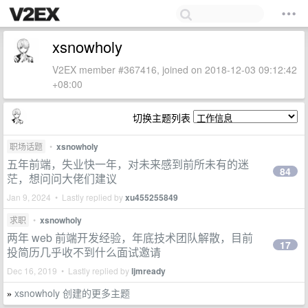
xsnowholy
V2EX member #367416, joined on 2018-12-03 09:12:42
+08:00
切换主题列表
职场话题
•
xsnowholy
五年前端，失业快一年，对未来感到前所未有的迷
84
茫，想问问大佬们建议
Jan 9, 2024 • Lastly replied by
xu455255849
求职
•
xsnowholy
两年 web 前端开发经验，年底技术团队解散，目前
17
投简历几乎收不到什么面试邀请
Dec 16, 2019 • Lastly replied by
ljmready
xsnowholy 创建的更多主题
»